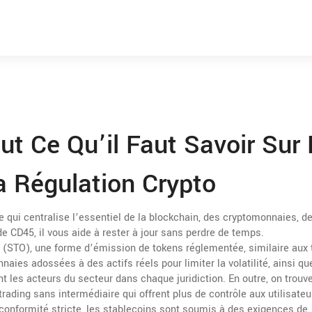
t Ce Qu’il Faut Savoir Sur
a Régulation Crypto
 qui centralise l’essentiel de la blockchain, des cryptomonnaies, d
 de
CD45
, il vous aide à rester à jour sans perdre de temps.
g (STO)
,
une forme d’émission de tokens réglementée, similaire aux t
aies adossées à des actifs réels pour limiter la volatilité
, ainsi qu
nt les acteurs du secteur dans chaque juridiction
. En outre, on trouv
rading sans intermédiaire qui offrent plus de contrôle aux utilisateu
conformité stricte, les stablecoins sont soumis à des exigences de