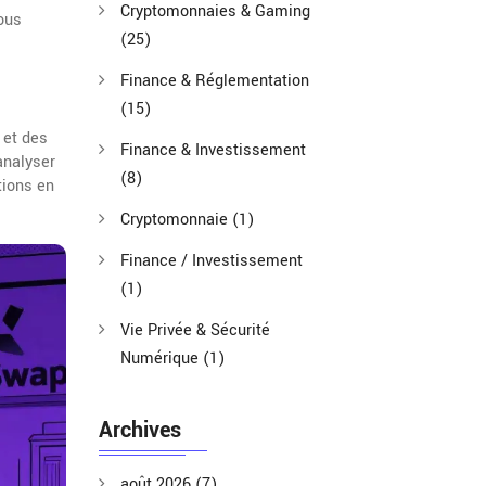
Cryptomonnaies & Gaming
ous
(25)
Finance & Réglementation
(15)
 et des
Finance & Investissement
analyser
(8)
tions en
Cryptomonnaie
(1)
Finance / Investissement
(1)
Vie Privée & Sécurité
Numérique
(1)
Archives
août 2026
(7)