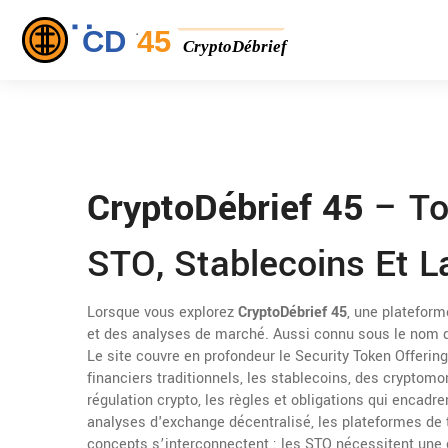
CryptoDébrief 45
– Tou
STO, Stablecoins Et L
Lorsque vous explorez
CryptoDébrief 45
,
une plateforme
et des analyses de marché
. Aussi connu sous le nom
Le site couvre en profondeur le
Security Token Offerin
financiers traditionnels
, les
stablecoins
,
des cryptomonn
régulation crypto
,
les règles et obligations qui encadre
analyses d'
exchange décentralisé
,
les plateformes de t
concepts s’interconnectent : les STO nécessitent une 