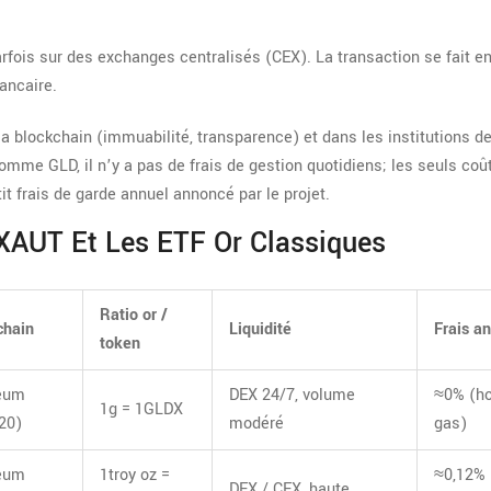
arfois sur des exchanges centralisés (CEX). La transaction se fait e
ancaire.
la blockchain (immuabilité, transparence) et dans les institutions d
l comme
GLD
, il n’y a pas de frais de gestion quotidiens; les seuls coû
tit frais de garde annuel annoncé par le projet.
XAUT Et Les ETF Or Classiques
Ratio or /
chain
Liquidité
Frais a
token
eum
DEX 24/7, volume
≈0% (h
1g = 1GLDX
20)
modéré
gas)
eum
1troy oz =
≈0,12%
DEX / CEX, haute