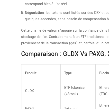
correspond bien à l’or réel.
Négociation
: les tokens sont listés sur des DEX et p
quelques secondes, sans besoin de compensation b
Cette chaîne de valeur s’appuie sur la confiance dans 
stockage de l’or. Contrairement à un ETF traditionne
proviennent de la transaction (gas) et, parfois, d’un pe
Comparaison : GLDX Vs PAXG, 
Produit
Type
Block
ETF tokenisé
Ether
GLDX
(xStock)
(ERC‑
Ether
PAXG
Token or