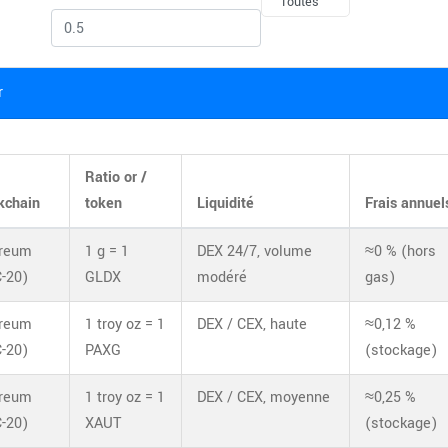
Toutes
r
Ratio or /
kchain
token
Liquidité
Frais annuel
ereum
1 g = 1
DEX 24/7, volume
≈0 % (hors
-20)
GLDX
modéré
gas)
ereum
1 troy oz = 1
DEX / CEX, haute
≈0,12 %
-20)
PAXG
(stockage)
ereum
1 troy oz = 1
DEX / CEX, moyenne
≈0,25 %
-20)
XAUT
(stockage)