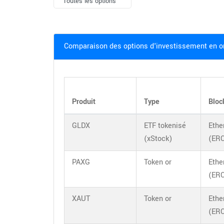
Toutes les options
Comparaison des options d'investissement en o
Produit
Type
Bloc
GLDX
ETF tokenisé
Eth
(xStock)
(ERC
PAXG
Token or
Eth
(ERC
XAUT
Token or
Eth
(ERC