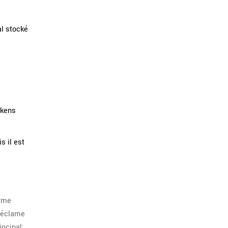
al stocké
okens
s il est
erme
 réclame
incipal: