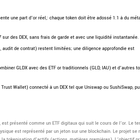
nte une part d’or réel,: chaque token doit être adossé 1:1 à du mét
 sur des DEX, sans frais de garde et avec une liquidité instantanée.
 audit de contrat) restent limitées; une diligence approfondie est
ombiner GLDX avec des ETF or traditionnels (GLD, IAU) et d’autres t
, Trust Wallet) connecté à un DEX tel que Uniswap ou SushiSwap, pui
)", est présenté comme un
ETF
digitaux qui suit le cours de l’or. Le t
physique est représenté par un jeton sur une blockchain. Le projet se
la tokenisation d’actifs (actions, matières premières). L’objectif pr