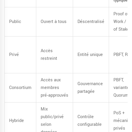
typique
Proof of
Public
Ouvert à tous
Déscentralisé
Work / Pr
of Stake
Accès
Privé
Entité unique
PBFT, Raf
restreint
Accès aux
PBFT,
Gouvernance
Consortium
membres
variantes
partagée
pré‑approuvés
Quorum
Mix
PoS +
public/privé
Contrôle
Hybride
mécanis
selon
configurable
privés