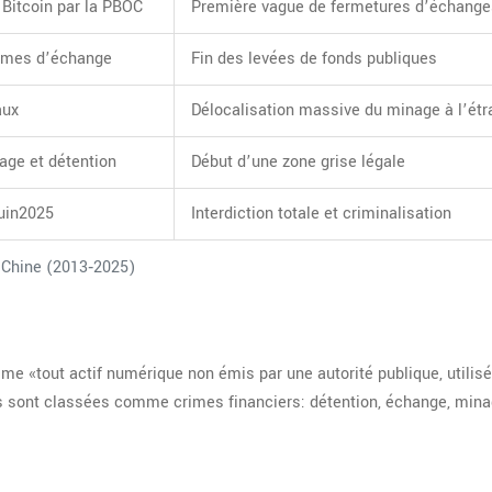
Bitcoin par la PBOC
Première vague de fermetures d’échange
formes d’échange
Fin des levées de fonds publiques
aux
Délocalisation massive du minage à l’étr
nage et détention
Début d’une zone grise légale
juin2025
Interdiction totale et criminalisation
 Chine (2013‑2025)
)
e «tout actif numérique non émis par une autorité publique, utilisé
ns sont classées comme crimes financiers: détention, échange, min