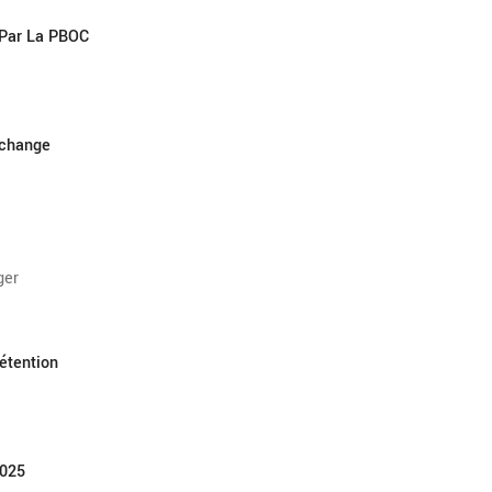
 Par La PBOC
échange
ger
Détention
2025