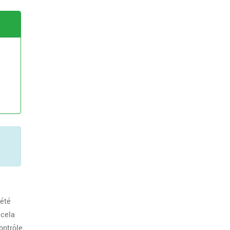
 été
 cela
ontrôle,