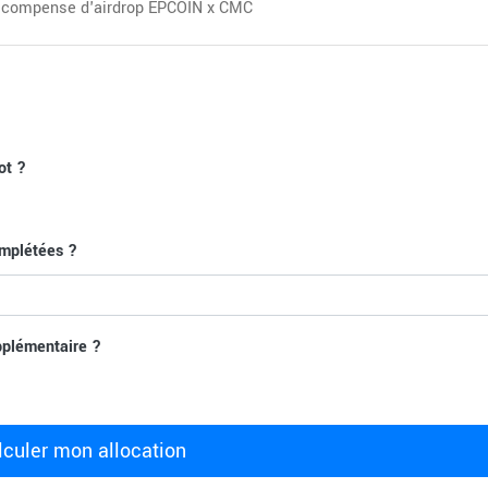
 récompense d'airdrop EPCOIN x CMC
ot ?
mplétées ?
pplémentaire ?
lculer mon allocation