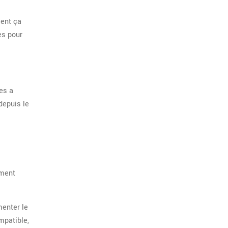
ent ça
es pour
ues
a
depuis le
mment
menter le
mpatible,