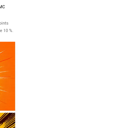
CMC
oints
e 10 %.