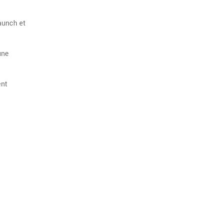
aunch et
une
ent