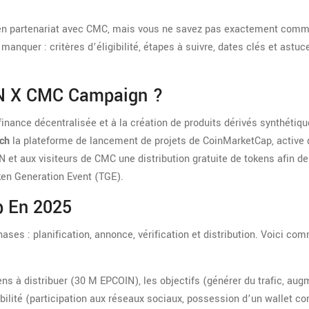
n partenariat avec CMC, mais vous ne savez pas exactement comm
 manquer : critères d’éligibilité, étapes à suivre, dates clés et astuc
IN X CMC Campaign ?
finance décentralisée et à la création de produits dérivés synthétiq
ch
la plateforme de lancement de projets de CoinMarketCap, active 
OIN et aux visiteurs de CMC une distribution gratuite de tokens afin de
oken Generation Event (TGE).
p En 2025
es : planification, annonce, vérification et distribution. Voici co
ens à distribuer (30 M EPCOIN), les objectifs (générer du trafic, aug
gibilité (participation aux réseaux sociaux, possession d’un wallet co