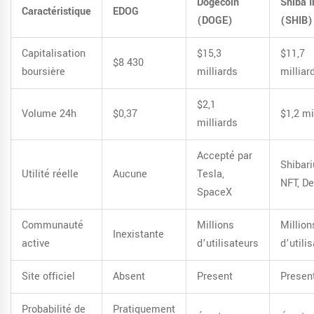
Dogecoin
Shiba I
Caractéristique
EDOG
(DOGE)
(SHIB)
Capitalisation
$15,3
$11,7
$8 430
boursière
milliards
milliar
$2,1
Volume 24h
$0,37
$1,2 mi
milliards
Accepté par
Shibar
Utilité réelle
Aucune
Tesla,
NFT, De
SpaceX
Communauté
Millions
Million
Inexistante
active
d’utilisateurs
d’utili
Site officiel
Absent
Present
Presen
Probabilité de
Pratiquement