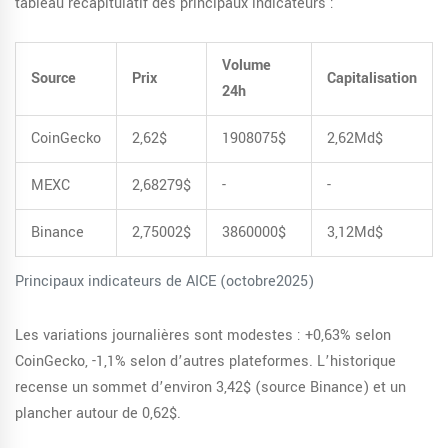
tableau récapitulatif des principaux indicateurs :
Volume
Source
Prix
Capitalisation
24h
CoinGecko
2,62$
1908075$
2,62Md$
MEXC
2,68279$
-
-
Binance
2,75002$
3860000$
3,12Md$
Principaux indicateurs de AICE (octobre2025)
Les variations journalières sont modestes : +0,63% selon
CoinGecko, -1,1% selon d’autres plateformes. L’historique
recense un sommet d’environ 3,42$ (source Binance) et un
plancher autour de 0,62$.