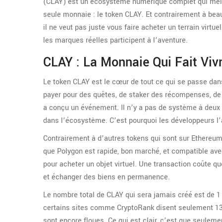
(CLAY) est un écosystème numérique complet qui mélang
seule monnaie : le token CLAY. Et contrairement à beau
il ne veut pas juste vous faire acheter un terrain virtue
les marques réelles participent à l’aventure.
CLAY : La Monnaie Qui Fait Viv
Le token CLAY est le cœur de tout ce qui se passe dans
payer pour des quêtes, de staker des récompenses, de 
a conçu un événement. Il n’y a pas de système à deux v
dans l’écosystème. C’est pourquoi les développeurs l’
Contrairement à d’autres tokens qui sont sur Ethereum
que Polygon est rapide, bon marché, et compatible avec
pour acheter un objet virtuel. Une transaction coûte q
et échanger des biens en permanence.
Le nombre total de CLAY qui sera jamais créé est de 1 mi
certains sites comme CryptoRank disent seulement 133 
sont encore floues. Ce qui est clair, c’est que seuleme