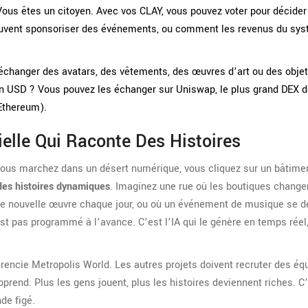
Vous êtes un citoyen. Avec vos CLAY, vous pouvez voter pour décider
peuvent sponsoriser des événements, ou comment les revenus du sy
changer des avatars, des vêtements, des œuvres d’art ou des objets
 en USD ? Vous pouvez les échanger sur Uniswap, le plus grand DEX 
Ethereum).
cielle Qui Raconte Des Histoires
ous marchez dans un désert numérique, vous cliquez sur un bâtimen
 des histoires dynamiques
. Imaginez une rue où les boutiques change
ne nouvelle œuvre chaque jour, ou où un événement de musique se 
t pas programmé à l’avance. C’est l’IA qui le génère en temps réel
érencie Metropolis World. Les autres projets doivent recruter des éq
e apprend. Plus les gens jouent, plus les histoires deviennent riches. C
de figé.