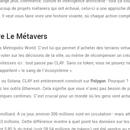
e jeux, commerce, culture et intelligence artificielle - tout ça so
coup de projets métavers qui ont échoué, celui-ci a une approche di
l. Il veut vous faire vivre une histoire vivante, où chaque action compt
re Le Métavers
 Metropolis World. C’est lui qui permet d’acheter des terrains virtue
voter sur les décisions de la ville, ou même de récompenser un cré
itesses ici : tout passe par CLAY. Sans ce token, vous ne pouvez rie
appellent « le sang de l’écosystème ».
 ou Solana, CLAY est entièrement construit sur
Polygon
. Pourquoi ?
 les outils Ethereum. Cela signifie que vous n’avez pas besoin de p
uelques centimes. C’est crucial pour un monde où les gens vont achet
lliard. À ce jour, environ 306 millions sont en circulation - mais at
millions. Cette différence montre à quel point les données sur les
nt 5,85 % du total (soit 58,54 millions de tokens) ont été vendus au 