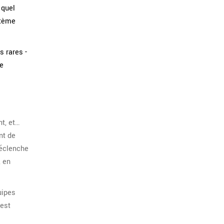
 quel
stème
 rares -
de
t, et…
nt de
déclenche
, en
uipes
’est