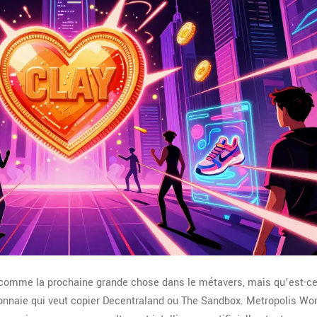
comme la prochaine grande chose dans le métavers, mais qu’est-c
onnaie qui veut copier Decentraland ou The Sandbox. Metropolis Wor