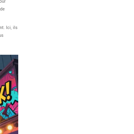
our
 de
 Ici, ils
us