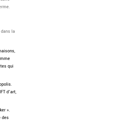
terme.
 dans la
maisons,
 comme
tes qui
polis.
FT d’art,
er ».
e des