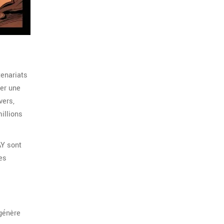
tenariats
er une
vers,
illions
AY sont
es
 génère