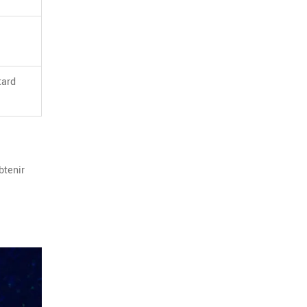
tard
btenir