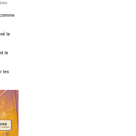
ires.
s comme
né le
it le
r les