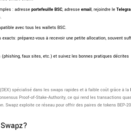
simples : adresse
portefeuille BSC
, adresse
email
, rejoindre le
Telegr
.
patible avec tous les wallets BSC.
exacts: préparez‑vous à recevoir une petite allocation, souvent suf
 (phishing, faux sites, etc.) et suivez les bonnes pratiques décrites
EX) spécialisé dans les swaps rapides et à faible coût grâce à la
consensus Proof‑of‑Stake‑Authority, ce qui rend les transactions qua
on. Swapz exploite ce réseau pour offrir des paires de tokens BEP‑20
p Swapz?