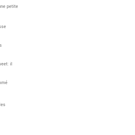
une petite
esse
s
eet: il
ommé
les