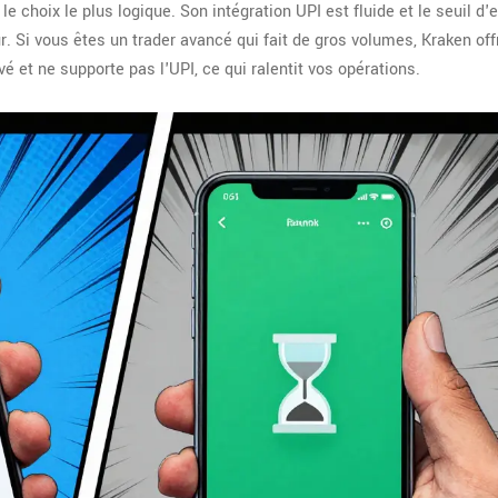
le choix le plus logique. Son intégration UPI est fluide et le seuil d'
r. Si vous êtes un trader avancé qui fait de gros volumes, Kraken off
vé et ne supporte pas l'UPI, ce qui ralentit vos opérations.