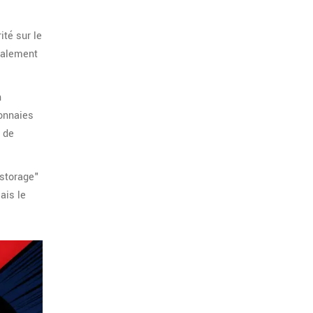
ité sur le
éralement
n
onnaies
e de
 storage"
ais le