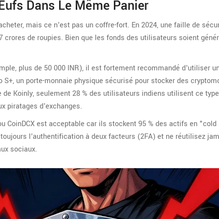
 Œufs Dans Le Même Panier
eter, mais ce n'est pas un coffre-fort. En 2024, une faille de sécur
 crores de roupies. Bien que les fonds des utilisateurs soient gén
ple, plus de 50 000 INR), il est fortement recommandé d'utiliser u
o S+
,
un porte-monnaie physique sécurisé pour stocker des cryptom
de Koinly, seulement 28 % des utilisateurs indiens utilisent ce typ
aux piratages d'exchanges.
ou CoinDCX est acceptable car ils stockent 95 % des actifs en "cold
ujours l'authentification à deux facteurs (2FA) et ne réutilisez jam
ux sociaux.