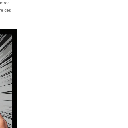
entrée
re des