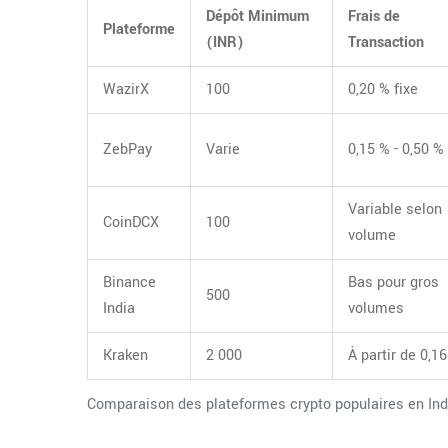
Dépôt Minimum
Frais de
Plateforme
(INR)
Transaction
WazirX
100
0,20 % fixe
ZebPay
Varie
0,15 % - 0,50 %
Variable selon
CoinDCX
100
volume
Binance
Bas pour gros
500
India
volumes
Kraken
2 000
À partir de 0,1
Comparaison des plateformes crypto populaires en In