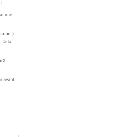
 :
 source
Number)
. Cela
irX
on avant