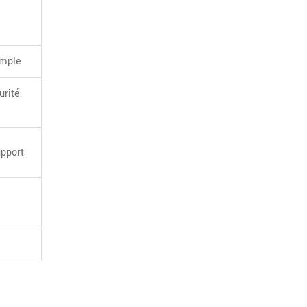
imple
urité
upport