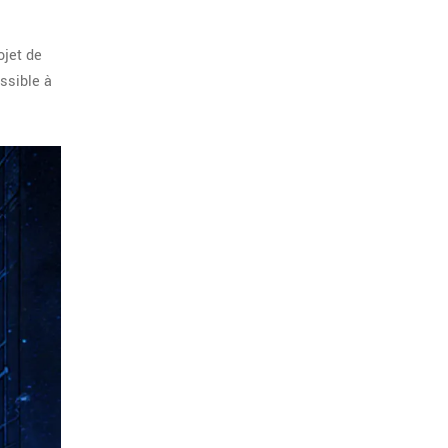
ojet de
ssible à