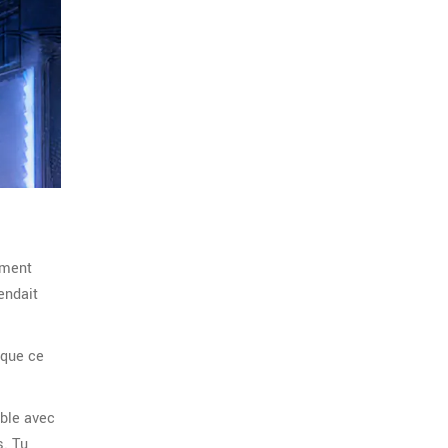
mment
endait
 que ce
ible avec
s. Tu