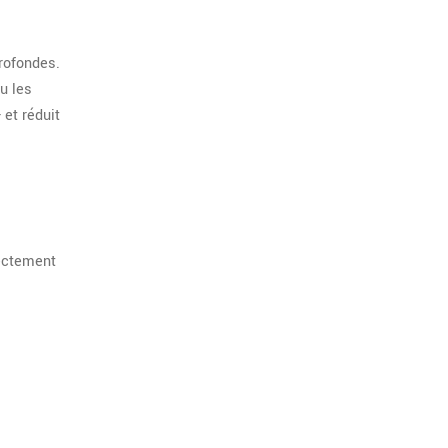
rofondes.
u les
et réduit
rectement