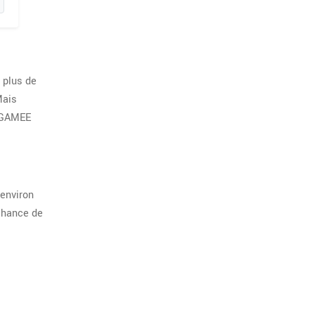
 plus de
Mais
. GAMEE
 environ
 chance de