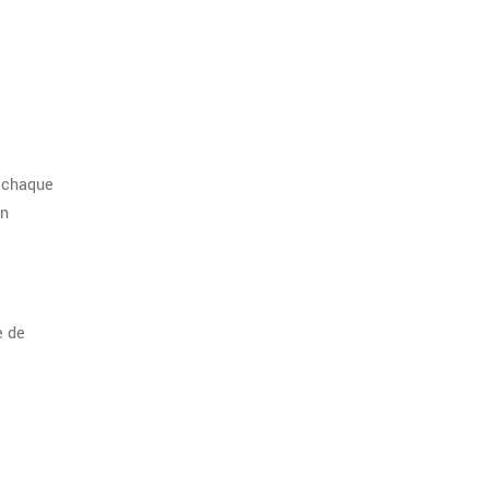
i chaque
un
e de