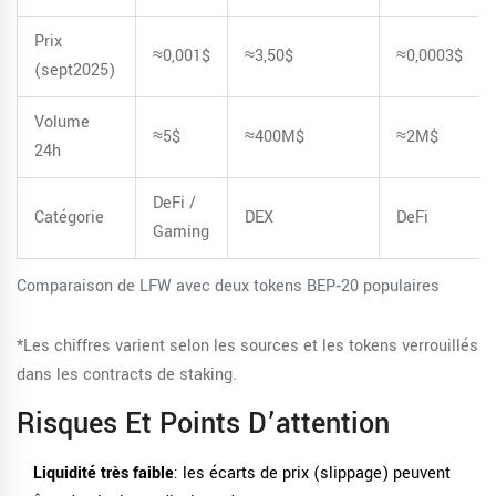
Prix
≈0,001$
≈3,50$
≈0,0003$
(sept2025)
Volume
≈5$
≈400M$
≈2M$
24h
DeFi /
Catégorie
DEX
DeFi
Gaming
Comparaison de LFW avec deux tokens BEP‑20 populaires
*Les chiffres varient selon les sources et les tokens verrouillés
dans les contracts de staking.
Risques Et Points D’attention
Liquidité très faible
: les écarts de prix (slippage) peuvent