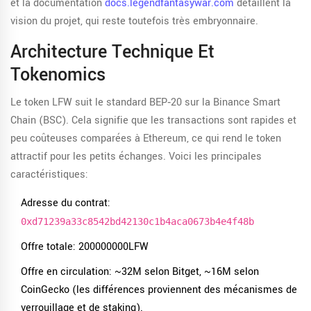
et la documentation
docs.legendfantasywar.com
détaillent la
vision du projet, qui reste toutefois très embryonnaire.
Architecture Technique Et
Tokenomics
Le token LFW suit le standard
BEP‑20
sur la Binance Smart
Chain (BSC). Cela signifie que les transactions sont rapides et
peu coûteuses comparées à Ethereum, ce qui rend le token
attractif pour les petits échanges. Voici les principales
caractéristiques:
Adresse du contrat:
0xd71239a33c8542bd42130c1b4aca0673b4e4f48b
Offre totale: 200000000LFW
Offre en circulation: ~32M selon Bitget, ~16M selon
CoinGecko (les différences proviennent des mécanismes de
verrouillage et de staking).