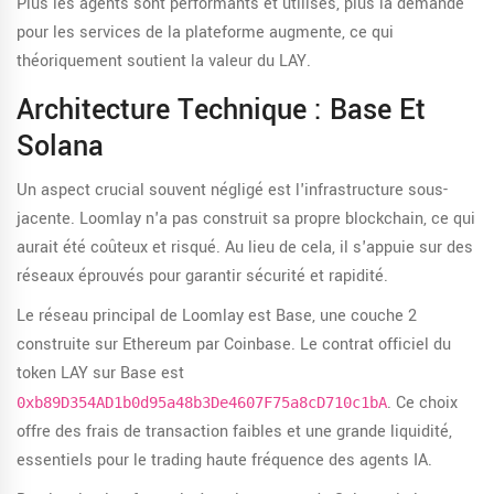
Plus les agents sont performants et utilisés, plus la demande
pour les services de la plateforme augmente, ce qui
théoriquement soutient la valeur du LAY.
Architecture Technique : Base Et
Solana
Un aspect crucial souvent négligé est l'infrastructure sous-
jacente. Loomlay n'a pas construit sa propre blockchain, ce qui
aurait été coûteux et risqué. Au lieu de cela, il s'appuie sur des
réseaux éprouvés pour garantir sécurité et rapidité.
Le réseau principal de Loomlay est
Base
,
une couche 2
construite sur Ethereum par Coinbase
.
Le contrat officiel du
token LAY sur Base est
. Ce choix
0xb89D354AD1b0d95a48b3De4607F75a8cD710c1bA
offre des frais de transaction faibles et une grande liquidité,
essentiels pour le trading haute fréquence des agents IA.