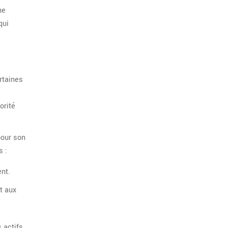
ne
qui
rtaines
orité
pour son
s :
ent.
t aux
 actifs