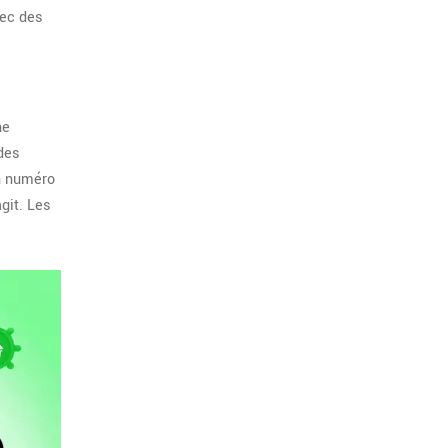
vec des
ne
des
un numéro
agit. Les