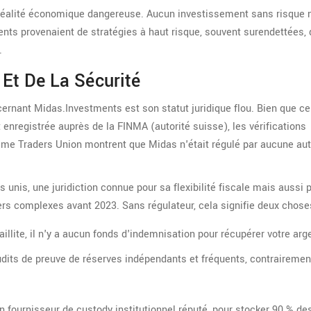
e réalité économique dangereuse. Aucun investissement sans risque 
nts provenaient de stratégies à haut risque, souvent surendettées, 
.
Et De La Sécurité
ernant Midas.Investments est son statut juridique flou. Bien que ce
t enregistrée auprès de la FINMA (autorité suisse), les vérifications
e Traders Union montrent que Midas n'était régulé par aucune aut
s unis, une juridiction connue pour sa flexibilité fiscale mais aussi 
ers complexes avant 2023. Sans régulateur, cela signifie deux chose
faillite, il n'y a aucun fonds d'indemnisation pour récupérer votre arg
dits de preuve de réserves indépendants et fréquents, contrairemen
un fournisseur de custody institutionnel réputé, pour stocker 90 % des