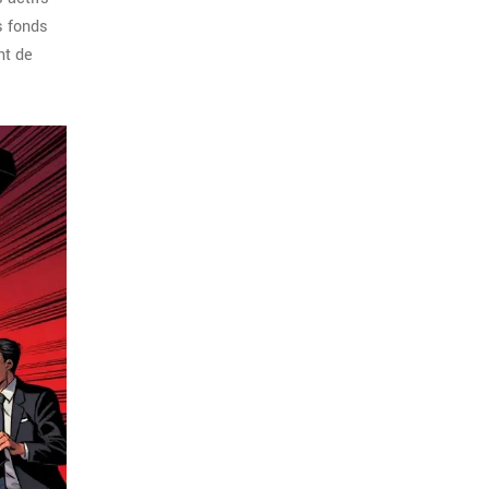
s fonds
nt de