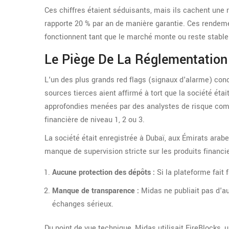
Ces chiffres étaient séduisants, mais ils cachent un
rapporte 20 % par an de manière garantie. Ces rendeme
fonctionnent tant que le marché monte ou reste stable
Le Piège De La Réglementation 
L'un des plus grands red flags (signaux d'alarme) conc
sources tierces aient affirmé à tort que la société étai
approfondies menées par des analystes de risque comm
financière de niveau 1, 2 ou 3.
La société était enregistrée à Dubaï, aux Émirats arabe
manque de supervision stricte sur les produits financi
Aucune protection des dépôts :
Si la plateforme fait 
Manque de transparence :
Midas ne publiait pas d'au
échanges sérieux.
Du point de vue technique, Midas utilisait FireBlocks, 