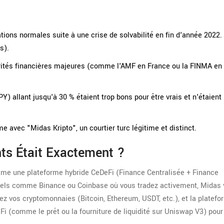
ons normales suite à une crise de solvabilité en fin d'année 2022.
s).
rités financières majeures (comme l'AMF en France ou la FINMA en 
Y) allant jusqu'à 30 % étaient trop bons pour être vrais et n'étaient
 avec "Midas Kripto", un courtier turc légitime et distinct.
ts Était Exactement ?
me une plateforme hybride CeDeFi (Finance Centralisée + Finance
nels comme Binance ou Coinbase où vous tradez activement, Midas v
sez vos cryptomonnaies (Bitcoin, Ethereum, USDT, etc.), et la platef
i (comme le prêt ou la fourniture de liquidité sur Uniswap V3) pour