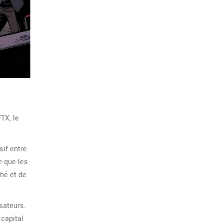
TX, le
sif entre
e que les
ché et de
sateurs.
 capital