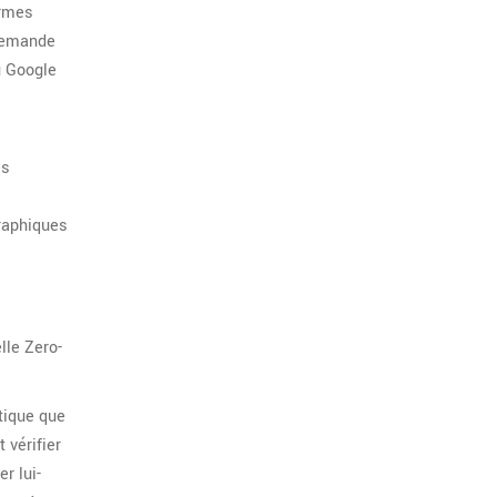
ermes
 demande
u Google
es
graphiques
lle Zero-
tique que
 vérifier
r lui-