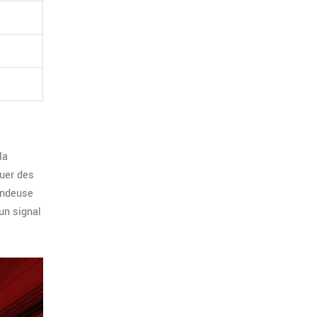
la
quer des
vendeuse
un signal