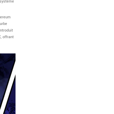
l système
thereum
ourbe
ntroduit
, offrant