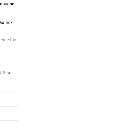
e couche
au prix
resse lors
XUS se