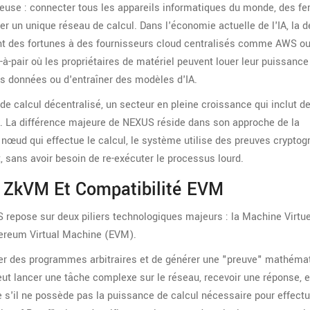
euse : connecter tous les appareils informatiques du monde, des f
r un unique réseau de calcul. Dans l'économie actuelle de l'IA, la
ent des fortunes à des fournisseurs cloud centralisés comme AWS o
à-pair où les propriétaires de matériel peuvent louer leur puissance
des données ou d'entraîner des modèles d'IA.
de calcul décentralisé
, un secteur en pleine croissance qui inclut d
. La différence majeure de NEXUS réside dans son approche de la
u nœud qui effectue le calcul, le système utilise des preuves crypto
t, sans avoir besoin de re-exécuter le processus lourd.
: ZkVM Et Compatibilité EVM
 repose sur deux piliers technologiques majeurs : la
Machine Virtue
ereum Virtual Machine (EVM)
.
ter des programmes arbitraires et de générer une "preuve" mathéma
 peut lancer une tâche complexe sur le réseau, recevoir une réponse, et
s'il ne possède pas la puissance de calcul nécessaire pour effectue