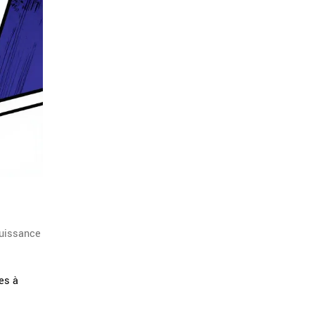
puissance
es à