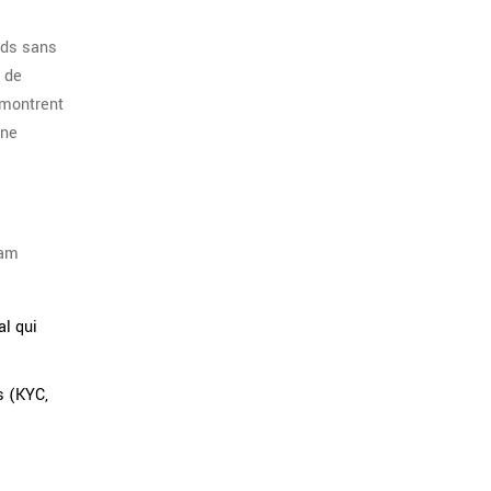
nds sans
s de
 montrent
ine
ram
l qui
s (KYC,