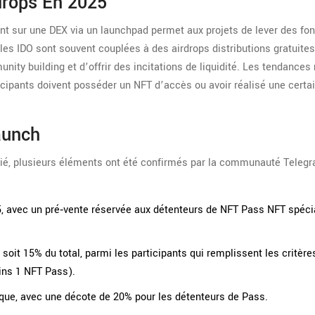
drops En 2025
ent sur une DEX via un launchpad
permet aux projets de lever des fo
, les IDO sont souvent couplées à des
airdrops
distributions gratuite
unity building et d’offrir des incitations de liquidité. Les tendances
ticipants doivent posséder un NFT d’accès ou avoir réalisé une certa
aunch
blié, plusieurs éléments ont été confirmés par la communauté Teleg
, avec un pré‑vente réservée aux détenteurs de
NFT Pass
NFT spécia
oit 15% du total, parmi les participants qui remplissent les critère
ins 1 NFT Pass).
que, avec une décote de 20% pour les détenteurs de Pass.