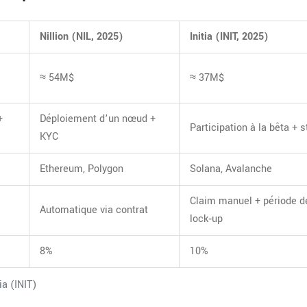
Nillion (NIL, 2025)
Initia (INIT, 2025)
≈ 54M$
≈ 37M$
+
Déploiement d’un nœud +
Participation à la bêta + s
KYC
Ethereum, Polygon
Solana, Avalanche
Claim manuel + période d
Automatique via contrat
lock‑up
8%
10%
ia (INIT)