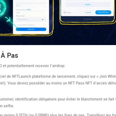
 À Pas
 et potentiellement recevoir l’airdrop:
iciel de
NFTLaunch
plateforme de lancement
, cliquez sur « Join White
let). Vous devrez posséder au moins un
NFT Pass
NFT d’accès déliv
tomer, identification obligatoire pour éviter le blanchiment
se fait 
n selfie.
u moins 0,2ETH (ou 0,5BNB) plus les frais de gas. Transférez les f