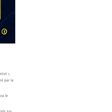
list »,
ré par la
via le
onds sur