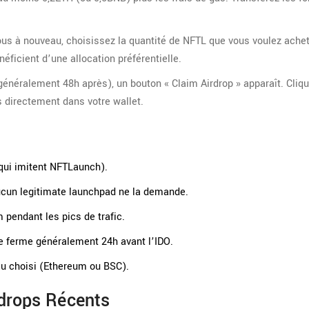
ous à nouveau, choisissez la quantité de NFTL que vous voulez achete
éficient d’une allocation préférentielle.
(généralement 48h après), un bouton « Claim Airdrop » apparaît. Cliqu
s directement dans votre wallet.
g qui imitent NFTLaunch).
aucun legitimate launchpad ne la demande.
m pendant les pics de trafic.
 se ferme généralement 24h avant l’IDO.
au choisi (Ethereum ou BSC).
drops Récents