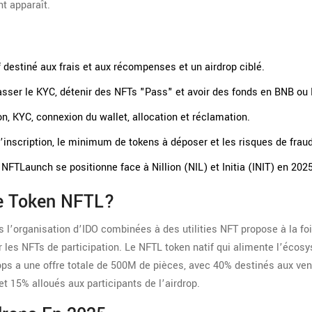
t apparaît.
f destiné aux frais et aux récompenses
et un airdrop ciblé.
t, passer le KYC, détenir des NFTs "Pass" et avoir des fonds en BNB ou
, KYC, connexion du wallet, allocation et réclamation.
’inscription, le minimum de tokens à déposer et les risques de frau
FTLaunch se positionne face à Nillion (NIL) et Initia (INIT) en 2025
e Token NFTL?
 l’organisation d’IDO combinées à des utilities NFT
propose à la fo
 les NFTs de participation. Le
NFTL
token natif qui alimente l’écos
ops
a une offre totale de 500M de pièces, avec 40% destinés aux ve
t 15% alloués aux participants de l’airdrop.