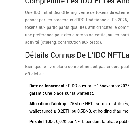
Comprendre Les IDO Et Les Air
Une
IDO
Initial Dex Offering, vente de tokens directem
passer par les processus d’IPO traditionnels. En 2025
tokens aux participants qualifiés
afin d’inciter le comm
une préférence pour des airdrops sélectifs, où les par
activité (staking, contribution aux tests).
Détails Connus De L’IDO NFTL
Bien que le livre blanc complet ne soit pas encore pu
officielle :
Date de lancement :
l’IDO ouvrira le 15novembre2025
garantit une place sur la whitelist
.
Allocation d’airdrop :
75M de NFTL seront distribués, s
wallet fundé ≥ 0,2ETH ou 0,5BNB, et holding d’au mo
Prix de l’IDO :
0,02$ par NFTL pendant la phase publi