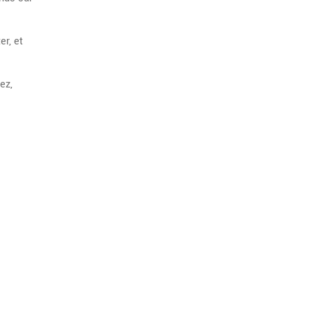
r, et
ez,