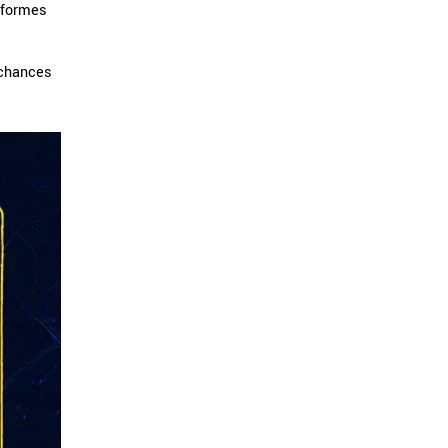
eformes
 chances