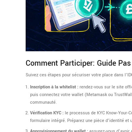
Comment Participer: Guide Pas
Suivez ces étapes pour sécuriser votre place dans l’IDO
Inscription à la whitelist :
rendez‑vous sur le site off
puis connectez votre wallet (Metamask ou TrustWal
communauté
.
Vérification KYC :
le processus de
KYC
Know‑Your‑Cus
formulaire intégré. Préparez une pièce d’identité et u
Approvisionnement du wallet :
assurez‑vous d’avoir a