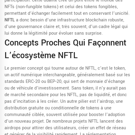
participation. Cette dualité crée un pont entre le monde des
NFTs (non‑fungible tokens) et celui des tokens fongibles,
permettant d’échanger facilement tout en conservant l’unicité.
NFTL
a donc besoin d’une infrastructure blockchain robuste,
d’une gouvernance claire et, très souvent, d’un cadre légal qui
lui donne la légitimité pour évoluer sans surprise.
Concepts Proches Qui Façonnent
L’écosystème NFTL
Le premier concept qui tourne autour de NFTL, c’est le
token
,
un actif numérique interchangeable, généralement basé sur les
standards ERC‑20 ou BEP‑20, qui sert de monnaie d’échange
ou de véhicule d’investissement
. Sans token, il n’y aurait pas
de marché secondaire pour les NFTL, pas de liquidité, et donc
pas d’incitation à les créer. Un autre pilier est l’
airdrop
,
une
distribution gratuite ou conditionnelle de tokens à une
communauté ciblée, souvent utilisée pour booster l’adoption
d’un nouveau projet
. De nombreux projets NFTL lancent des
airdrops pour attirer des utilisateurs, créer un effet de réseau
et générer de la visibilité rapidement. La
réglementation
,