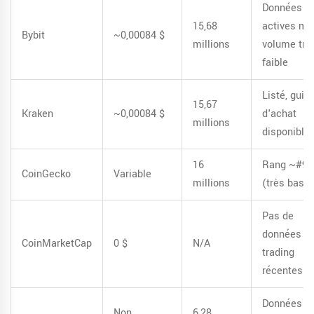
Données
15,68
actives ma
Bybit
~0,00084 $
millions
volume trè
faible
Listé, guid
15,67
Kraken
~0,00084 $
d'achat
millions
disponible
16
Rang ~#9 
CoinGecko
Variable
millions
(très bas)
Pas de
données d
CoinMarketCap
0 $
N/A
trading
récentes
Données
Non
6,28