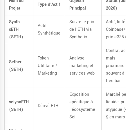
Nom du
Objectif
Statut (Juin
Type d'Actif
Projet
Principal
2026)
Synth
Suivre le prix
Actif, listé s
Actif
sETH
de l'ETH via
Coinbase/Kr
Synthétique
(SETH)
Synthetix
prix ~335 $
Contrat actif
Token
Analyse
mais
Sether
Utilitaire /
marketing et
prix/marché
(SETH)
Marketing
services web
souvent à 0 
très bas
Exposition
Marché peu
seiyanETH
spécifique à
liquide, prix
Dérivé ETH
(SETH)
l'écosystème
atypique (~
Sei
$ en mars 2