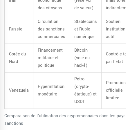
Iran
économique
(réservoir
mais toléran
des citoyens
de valeur)
indirecteme
Circulation
Stablecoins
Soutien
Russie
des sanctions
et Ruble
institutionne
commerciales
numérique
actif
Financement
Bitcoin
Corée du
Contrôle tota
militaire et
(volé ou
Nord
par l'État
politique
hacké)
Petro
Promotion
Hyperinflation
(crypto-
Venezuela
officielle
monétaire
étatique) et
limitée
USDT
Comparaison de l'utilisation des cryptomonnaies dans les pays 
sanctions