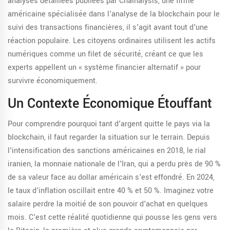
analyses détaillées publiées par
Chainalysis
,
une firme
américaine spécialisée dans l'analyse de la blockchain pour le
suivi des transactions financières
, il s'agit avant tout d'une
réaction populaire. Les citoyens ordinaires utilisent les actifs
numériques comme un filet de sécurité, créant ce que les
experts appellent un « système financier alternatif » pour
survivre économiquement.
Un Contexte Économique Étouffant
Pour comprendre pourquoi tant d'argent quitte le pays via la
blockchain, il faut regarder la situation sur le terrain. Depuis
l'intensification des sanctions américaines en 2018, le
rial
iranien
,
la monnaie nationale de l'Iran, qui a perdu près de 90 %
de sa valeur face au dollar américain
s'est effondré. En 2024,
le taux d'inflation oscillait entre 40 % et 50 %. Imaginez votre
salaire perdre la moitié de son pouvoir d'achat en quelques
mois. C'est cette réalité quotidienne qui pousse les gens vers