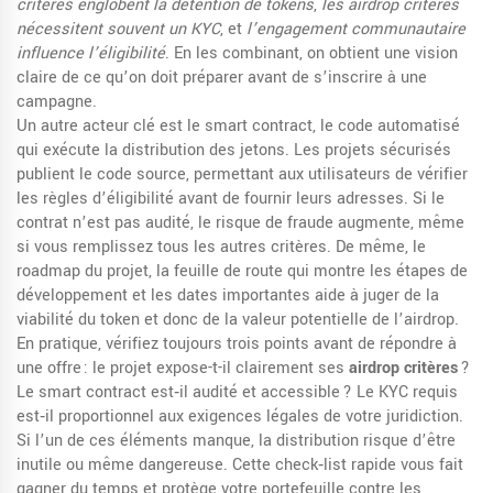
critères englobent la détention de tokens
,
les airdrop critères
nécessitent souvent un KYC
, et
l’engagement communautaire
influence l’éligibilité
. En les combinant, on obtient une vision
claire de ce qu’on doit préparer avant de s’inscrire à une
campagne.
Un autre acteur clé est le
smart contract
,
le code automatisé
qui exécute la distribution des jetons
. Les projets sécurisés
publient le code source, permettant aux utilisateurs de vérifier
les règles d’éligibilité avant de fournir leurs adresses. Si le
contrat n’est pas audité, le risque de fraude augmente, même
si vous remplissez tous les autres critères. De même, le
roadmap du projet
,
la feuille de route qui montre les étapes de
développement et les dates importantes
aide à juger de la
viabilité du token et donc de la valeur potentielle de l’airdrop.
En pratique, vérifiez toujours trois points avant de répondre à
une offre : le projet expose-t-il clairement ses
airdrop critères
?
Le smart contract est‑il audité et accessible ? Le KYC requis
est‑il proportionnel aux exigences légales de votre juridiction.
Si l’un de ces éléments manque, la distribution risque d’être
inutile ou même dangereuse. Cette check‑list rapide vous fait
gagner du temps et protège votre portefeuille contre les