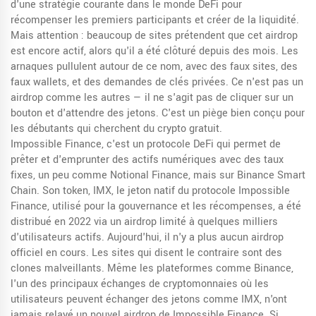
d'une stratégie courante dans le monde DeFi pour
récompenser les premiers participants et créer de la liquidité.
Mais attention : beaucoup de sites prétendent que cet airdrop
est encore actif, alors qu'il a été clôturé depuis des mois. Les
arnaques pullulent autour de ce nom, avec des faux sites, des
faux wallets, et des demandes de clés privées. Ce n'est pas un
airdrop comme les autres — il ne s'agit pas de cliquer sur un
bouton et d'attendre des jetons. C'est un piège bien conçu pour
les débutants qui cherchent du crypto gratuit.
Impossible Finance, c'est un protocole DeFi qui permet de
prêter et d'emprunter des actifs numériques avec des taux
fixes, un peu comme Notional Finance, mais sur Binance Smart
Chain. Son token,
IMX
,
le jeton natif du protocole Impossible
Finance, utilisé pour la gouvernance et les récompenses
, a été
distribué en 2022 via un airdrop limité à quelques milliers
d'utilisateurs actifs. Aujourd'hui, il n'y a plus aucun airdrop
officiel en cours. Les sites qui disent le contraire sont des
clones malveillants. Même les plateformes comme
Binance
,
l'un des principaux échanges de cryptomonnaies où les
utilisateurs peuvent échanger des jetons comme IMX
, n'ont
jamais relayé un nouvel airdrop de Impossible Finance. Si