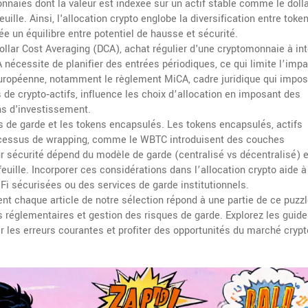
nnaies dont la valeur est indexée sur un actif stable comme le doll
euille. Ainsi, l'allocation crypto englobe la diversification entre toke
ée un équilibre entre potentiel de hausse et sécurité.
ollar Cost Averaging (DCA)
,
achat régulier d'une cryptomonnaie à int
 nécessite de planifier des entrées périodiques, ce qui limite l’imp
n européenne, notamment le règlement
MiCA
,
cadre juridique qui impo
 de crypto‑actifs
, influence les choix d’allocation en imposant des
ns d'investissement.
es de garde et les tokens encapsulés. Les
tokens encapsulés
,
actifs
rocessus de wrapping, comme le WBTC
introduisent des couches
r sécurité dépend du modèle de garde (centralisé vs décentralisé) e
euille. Incorporer ces considérations dans l’allocation crypto aide à
Fi sécurisées ou des services de garde institutionnels.
t chaque article de notre sélection répond à une partie de ce puzzl
s réglementaires et gestion des risques de garde. Explorez les guid
ter les erreurs courantes et profiter des opportunités du marché crypt