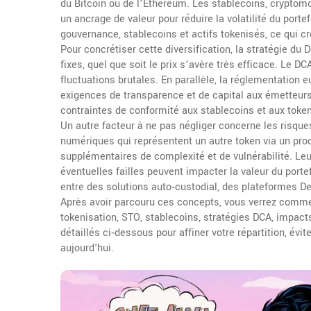
du Bitcoin ou de l’Ethereum. Les
stablecoins
,
cryptomo
un ancrage de valeur pour réduire la volatilité du portef
gouvernance, stablecoins et actifs tokenisés, ce qui cr
Pour concrétiser cette diversification, la stratégie du
D
fixes, quel que soit le prix
s’avère très efficace. Le DCA
fluctuations brutales. En parallèle, la réglementatio
exigences de transparence et de capital aux émetteurs
contraintes de conformité aux stablecoins et aux toke
Un autre facteur à ne pas négliger concerne les risqu
numériques qui représentent un autre token via un p
supplémentaires de complexité et de vulnérabilité. Leu
éventuelles failles peuvent impacter la valeur du portef
entre des solutions auto‑custodial, des plateformes De
Après avoir parcouru ces concepts, vous verrez commen
tokenisation, STO, stablecoins, stratégies DCA, impact
détaillés ci‑dessous pour affiner votre répartition, évi
aujourd'hui.