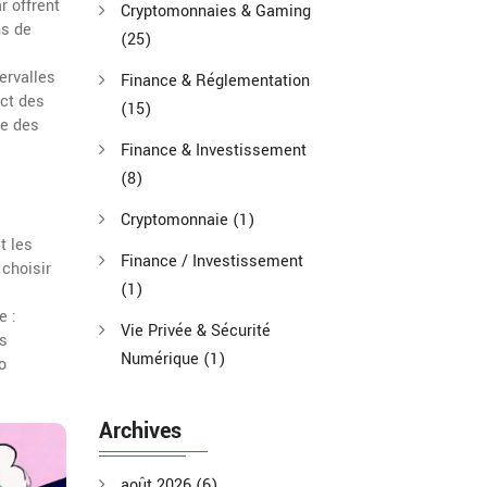
ar
offrent
Cryptomonnaies & Gaming
ns de
(25)
ervalles
Finance & Réglementation
act des
(15)
se des
Finance & Investissement
(8)
Cryptomonnaie
(1)
t les
Finance / Investissement
 choisir
(1)
e :
Vie Privée & Sécurité
es
Numérique
(1)
o
Archives
août 2026
(6)