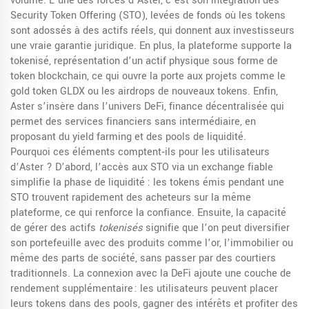
volume. L’une des forces d’Aster, c’est son intégration des
Security Token Offering (STO)
,
levées de fonds où les tokens
sont adossés à des actifs réels
, qui donnent aux investisseurs
une vraie garantie juridique. En plus, la plateforme supporte la
tokenisé
,
représentation d’un actif physique sous forme de
token blockchain
, ce qui ouvre la porte aux projets comme le
gold token GLDX ou les airdrops de nouveaux tokens. Enfin,
Aster s’insère dans l’univers
DeFi
,
finance décentralisée qui
permet des services financiers sans intermédiaire
, en
proposant du yield farming et des pools de liquidité.
Pourquoi ces éléments comptent‑ils pour les utilisateurs
d’Aster ? D’abord, l’accès aux STO via un exchange fiable
simplifie la phase de liquidité : les tokens émis pendant une
STO trouvent rapidement des acheteurs sur la même
plateforme, ce qui renforce la confiance. Ensuite, la capacité
de gérer des actifs
tokenisés
signifie que l’on peut diversifier
son portefeuille avec des produits comme l’or, l’immobilier ou
même des parts de société, sans passer par des courtiers
traditionnels. La connexion avec la DeFi ajoute une couche de
rendement supplémentaire : les utilisateurs peuvent placer
leurs tokens dans des pools, gagner des intérêts et profiter des