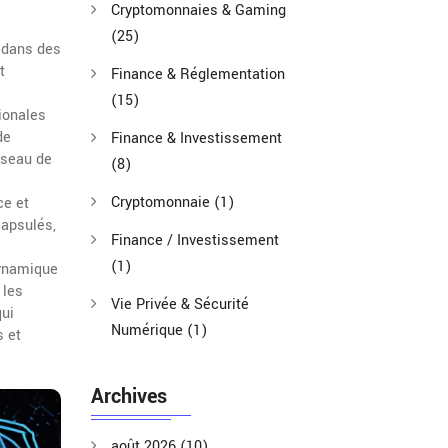
Cryptomonnaies & Gaming
(25)
 dans des
t
Finance & Réglementation
(15)
ionales
de
Finance & Investissement
éseau de
(8)
Cryptomonnaie
(1)
ce et
capsulés,
Finance / Investissement
(1)
dynamique
 les
Vie Privée & Sécurité
qui
Numérique
(1)
s et
Archives
août 2026
(10)