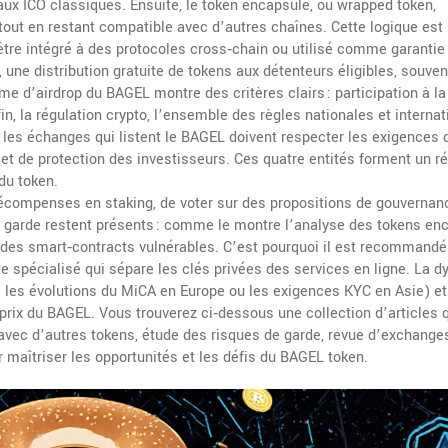
aux ICO classiques. Ensuite, le
token encapsulé
,
ou wrapped token,
 tout en restant compatible avec d’autres chaînes
. Cette logique est
re intégré à des protocoles cross‑chain ou utilisé comme garantie
,
une distribution gratuite de tokens aux détenteurs éligibles, souven
me d’airdrop du BAGEL montre des critères clairs : participation à la
in, la
régulation crypto
,
l’ensemble des règles nationales et internat
 : les échanges qui listent le BAGEL doivent respecter les exigences 
 et de protection des investisseurs. Ces quatre entités forment un r
du token.
compenses en staking, de voter sur des propositions de gouvernan
e garde restent présents : comme le montre l’analyse des tokens en
à des smart‑contracts vulnérables. C’est pourquoi il est recommandé
rde spécialisé qui sépare les clés privées des services en ligne. La 
 les évolutions du MiCA en Europe ou les exigences KYC en Asie) et
prix du BAGEL. Vous trouverez ci‑dessous une collection d’articles 
vec d’autres tokens, étude des risques de garde, revue d’exchange
 maîtriser les opportunités et les défis du BAGEL token.