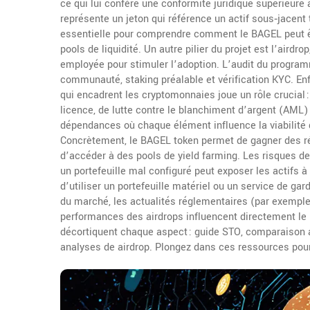
ce qui lui confère une conformité juridique supérieure 
représente un jeton qui référence un actif sous‑jacent
essentielle pour comprendre comment le BAGEL peut êt
pools de liquidité. Un autre pilier du projet est l’
airdrop
employée pour stimuler l’adoption
. L’audit du program
communauté, staking préalable et vérification KYC. Enf
qui encadrent les cryptomonnaies
joue un rôle crucial
licence, de lutte contre le blanchiment d’argent (AML)
dépendances où chaque élément influence la viabilité 
Concrètement, le BAGEL token permet de gagner des ré
d’accéder à des pools de yield farming. Les risques d
un portefeuille mal configuré peut exposer les actifs 
d’utiliser un portefeuille matériel ou un service de ga
du marché, les actualités réglementaires (par exemple
performances des airdrops influencent directement le 
décortiquent chaque aspect : guide STO, comparaison a
analyses de airdrop. Plongez dans ces ressources pour