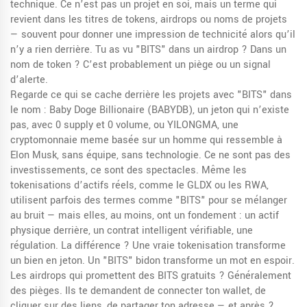
technique
.
Ce n’est pas un projet en soi, mais un terme qui
revient dans les titres de tokens, airdrops ou noms de projets
— souvent pour donner une impression de technicité alors qu’il
n’y a rien derrière. Tu as vu "BITS" dans un airdrop ? Dans un
nom de token ? C’est probablement un piège ou un signal
d’alerte.
Regarde ce qui se cache derrière les projets avec "BITS" dans
le nom :
Baby Doge Billionaire (BABYDB)
,
un jeton qui n’existe
pas, avec 0 supply et 0 volume
, ou
YILONGMA
,
une
cryptomonnaie meme basée sur un homme qui ressemble à
Elon Musk, sans équipe, sans technologie
. Ce ne sont pas des
investissements, ce sont des spectacles. Même les
tokenisations d’actifs réels
,
comme le GLDX ou les RWA
,
utilisent parfois des termes comme "BITS" pour se mélanger
au bruit — mais elles, au moins, ont un fondement : un actif
physique derrière, un contrat intelligent vérifiable, une
régulation. La différence ? Une vraie tokenisation transforme
un bien en jeton. Un "BITS" bidon transforme un mot en espoir.
Les airdrops qui promettent des BITS gratuits ? Généralement
des pièges. Ils te demandent de connecter ton wallet, de
cliquer sur des liens, de partager ton adresse — et après ?