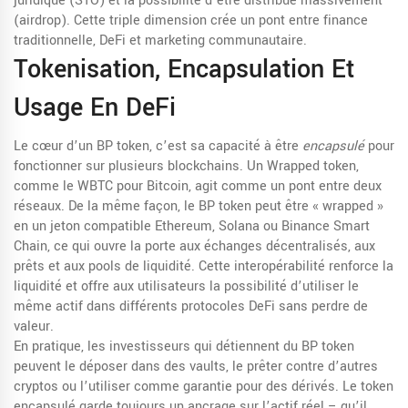
juridique (STO) et la possibilité d’être distribué massivement
(airdrop). Cette triple dimension crée un pont entre finance
traditionnelle, DeFi et marketing communautaire.
Tokenisation, Encapsulation Et
Usage En DeFi
Le cœur d’un BP token, c’est sa capacité à être
encapsulé
pour
fonctionner sur plusieurs blockchains. Un
Wrapped token
,
comme le WBTC pour Bitcoin, agit comme un pont entre deux
réseaux. De la même façon, le BP token peut être « wrapped »
en un jeton compatible Ethereum, Solana ou Binance Smart
Chain, ce qui ouvre la porte aux échanges décentralisés, aux
prêts et aux pools de liquidité. Cette interopérabilité renforce la
liquidité et offre aux utilisateurs la possibilité d’utiliser le
même actif dans différents protocoles DeFi sans perdre de
valeur.
En pratique, les investisseurs qui détiennent du BP token
peuvent le déposer dans des vaults, le prêter contre d’autres
cryptos ou l’utiliser comme garantie pour des dérivés. Le token
encapsulé garde toujours un ancrage sur l’actif réel – qu’il