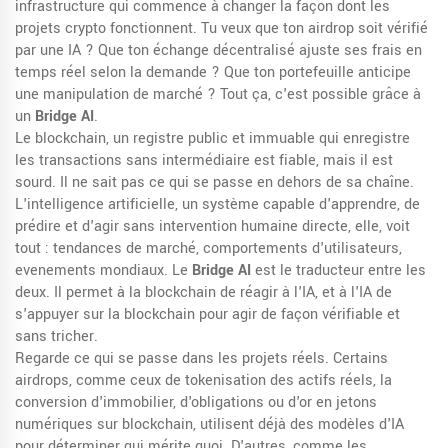
infrastructure qui commence à changer la façon dont les
projets crypto fonctionnent. Tu veux que ton airdrop soit vérifié
par une IA ? Que ton échange décentralisé ajuste ses frais en
temps réel selon la demande ? Que ton portefeuille anticipe
une manipulation de marché ? Tout ça, c'est possible grâce à
un
Bridge AI
.
Le
blockchain
,
un registre public et immuable qui enregistre
les transactions sans intermédiaire
est fiable, mais il est
sourd. Il ne sait pas ce qui se passe en dehors de sa chaîne.
L'
intelligence artificielle
,
un système capable d'apprendre, de
prédire et d'agir sans intervention humaine directe
, elle, voit
tout : tendances de marché, comportements d'utilisateurs,
evenements mondiaux. Le
Bridge AI
est le traducteur entre les
deux. Il permet à la blockchain de réagir à l'IA, et à l'IA de
s'appuyer sur la blockchain pour agir de façon vérifiable et
sans tricher.
Regarde ce qui se passe dans les projets réels. Certains
airdrops, comme ceux de
tokenisation des actifs réels
,
la
conversion d'immobilier, d'obligations ou d'or en jetons
numériques sur blockchain
, utilisent déjà des modèles d'IA
pour déterminer qui mérite quoi. D'autres, comme les