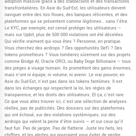
adoption massive grâce à des stablecoins et des transactions
transfrontalières. En Asie du Sud-Est, les utilisateurs doivent
naviguer entre des lois floues, des banques réticentes, et des
plateformes qui se présentent comme légitimes… sans l’être.
Le KYC, par exemple, est censé protéger les utilisateurs —
mais sur Upbit, plus de 500 000 violations ont été décelées.
Qui vérifie vraiment qui vous êtes ? Personne, en pratique.
Vous cherchez des airdrops ? Des opportunités DeFi ? Des
tokens prometteurs ? Vous tomberez sûrement sur des projets
comme Bridge AI, Oracle ORCL ou Baby Doge Billionaire — tous
des pièges à visage humain. Ils promettent des gains énormes,
mais n’ont ni équipe, ni volume, ni avenir. Le vrai pouvoir, en
Asie du Sud-Est, n’est pas dans les tokens fantômes. Il est
dans les échanges qui respectent la loi, les règles de
transparence, et les droits des utilisateurs. Et ça, c’est rare.
Ce que vous allez trouver ici, c’est une sélection de analyses
réelles, pas de publicités. Des dossiers sur des plateformes
qui ont échoué, sur des violations systémiques, sur des
airdrops qui valent la peine d’être suivis — et sur ceux qu’il
faut fuir. Pas de jargon. Pas de flatterie. Juste les faits, les
chiffres, et les alertes qui pourraient vous éviter de perdre