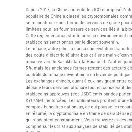
Depuis 2017, la Chine a interdit les ICO et imposé l’int
populaire de Chine a classé les cryptomonnaies comme 
se reconstituer sous forme de services de garde pour i
limitées pour les fournisseurs de services liés à la bl
Cette réglementation stricte crée un environnement o
stablecoins sanctionnés par le dictat souverain.
Le minage, autre pilier, a connu une évolution dramati
des coûts d’électricité ultra‑bas et à une main‑d’œuv
massive vers le Kazakhstan, la Russie et d’autres jurid
5 %, mais les anciennes fermes restent des acteurs clé
contrôle du minage devient ainsi un levier de politiqu
Les exchanges chinois, quant à eux, naviguent entre 
déplacé leurs services offshore tout en conservant des 
stablecoins approuvés (ex : USDC émis par des parten
KYC/AML renforcées. Les utilisateurs profitent d’une li
comptes bancaires nationaux, ce qui pousse le recours
En résumé, la cryptomonnaie en Chine se caractérise pa
qui s’adaptent constamment. Vous trouverez ci‑dessous
complet sur les STO aux analyses de stabilité des stab