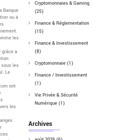
Cryptomonnaies & Gaming
 la Banque
(25)
irer ou à
Finance & Réglementation
es
onnement.
(15)
comme les
Finance & Investissement
(8)
l grâce à
tion
Cryptomonnaie
(1)
e sous les
l. Le
Finance / Investissement
(1)
.com ont
e
Vie Privée & Sécurité
es
Numérique
(1)
vers les
hanges
Archives
e
nces
août 2026
(6)