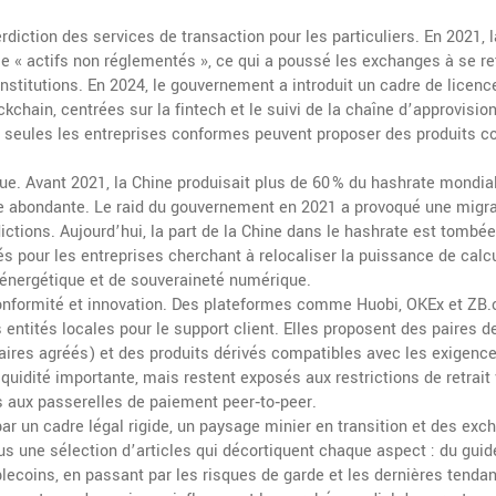
erdiction des services de transaction pour les particuliers. En 2021,
« actifs non réglementés », ce qui a poussé les exchanges à se ret
nstitutions. En 2024, le gouvernement a introduit un cadre de licenc
ockchain, centrées sur la fintech et le suivi de la chaîne d’approvisi
ù seules les entreprises conformes peuvent proposer des produits 
que. Avant 2021, la Chine produisait plus de 60 % du hashrate mondia
re abondante. Le raid du gouvernement en 2021 a provoqué une migra
ictions. Aujourd’hui, la part de la Chine dans le hashrate est tombé
s pour les entreprises cherchant à relocaliser la puissance de calcu
e énergétique et de souveraineté numérique.
conformité et innovation. Des plateformes comme Huobi, OKEx et ZB
entités locales pour le support client. Elles proposent des paires d
aires agréés) et des produits dérivés compatibles avec les exigenc
quidité importante, mais restent exposés aux restrictions de retrait 
 aux passerelles de paiement peer‑to‑peer.
r un cadre légal rigide, un paysage minier en transition et des exc
 une sélection d’articles qui décortiquent chaque aspect : du guid
lecoins, en passant par les risques de garde et les dernières tenda