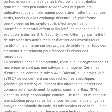
parfois encore en phase de test.
Airdrop
,
une distribution
gratuite ou très peu coûteuse de tokens aux premiers
utilisateurs
joue un rôle majeur pour attirer l’attention sur ces
actifs, tandis que les
exchange décentralisé
,
plateforme
peer‑to‑peer où les crypto‑actifs s’échangent sans
intermédiaire central
offrent la liquidité indispensable à leur
évolution. Enfin, les
STO
,
Security Token Offerings, permettent
de tokeniser des actifs réels et d’attirer des investisseurs
institutionnels même sur des projets de petite taille
. Tous ces
éléments s’entrelacent pour façonner l’univers des
micro‑caps.
La première chose à comprendre, c’est que les
cryptomonnaies
micro‑cap
ne sont pas une catégorie homogène. Certaines
d’entre elles, comme le token
AICE
(Aicean) ou le projet
Velo
(VELO)
, se concentrent sur des niches très spécifiques
(cinéma, jeux vidéo) et utilisent des airdrops pour créer une
communauté rapidement. D’autres, comme le
Bata (BTA)
,
visent un usage économique concret – le troc – et misent sur
une adoption progressive. Dans tous les cas, la
due diligence
,
analyse approfondie du code, du tokenomics et de la feuille de
route
est indispensable. Une mauvaise lecture du volume