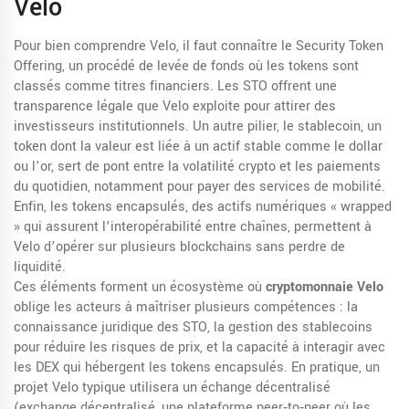
Velo
Pour bien comprendre Velo, il faut connaître le
Security Token
Offering
,
un procédé de levée de fonds où les tokens sont
classés comme titres financiers
. Les STO offrent une
transparence légale que Velo exploite pour attirer des
investisseurs institutionnels. Un autre pilier, le
stablecoin
,
un
token dont la valeur est liée à un actif stable comme le dollar
ou l’or
, sert de pont entre la volatilité crypto et les paiements
du quotidien, notamment pour payer des services de mobilité.
Enfin, les
tokens encapsulés
,
des actifs numériques « wrapped
» qui assurent l’interopérabilité entre chaînes
, permettent à
Velo d’opérer sur plusieurs blockchains sans perdre de
liquidité.
Ces éléments forment un écosystème où
cryptomonnaie Velo
oblige les acteurs à maîtriser plusieurs compétences : la
connaissance juridique des STO, la gestion des stablecoins
pour réduire les risques de prix, et la capacité à interagir avec
les DEX qui hébergent les tokens encapsulés. En pratique, un
projet Velo typique utilisera un échange décentralisé
(
exchange décentralisé
,
une plateforme peer‑to‑peer où les