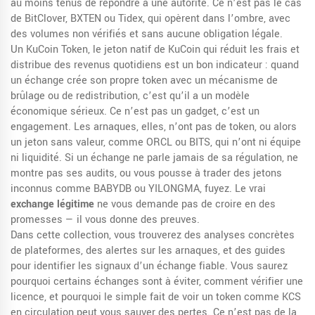
au moins tenus de répondre à une autorité. Ce n’est pas le cas
de BitClover, BXTEN ou Tidex, qui opèrent dans l’ombre, avec
des volumes non vérifiés et sans aucune obligation légale.
Un
KuCoin Token
,
le jeton natif de KuCoin qui réduit les frais et
distribue des revenus quotidiens
est un bon indicateur : quand
un échange crée son propre token avec un mécanisme de
brûlage ou de redistribution, c’est qu’il a un modèle
économique sérieux. Ce n’est pas un gadget, c’est un
engagement. Les arnaques, elles, n’ont pas de token, ou alors
un jeton sans valeur, comme ORCL ou BITS, qui n’ont ni équipe
ni liquidité. Si un échange ne parle jamais de sa régulation, ne
montre pas ses audits, ou vous pousse à trader des jetons
inconnus comme BABYDB ou YILONGMA, fuyez. Le vrai
exchange légitime
ne vous demande pas de croire en des
promesses — il vous donne des preuves.
Dans cette collection, vous trouverez des analyses concrètes
de plateformes, des alertes sur les arnaques, et des guides
pour identifier les signaux d’un échange fiable. Vous saurez
pourquoi certains échanges sont à éviter, comment vérifier une
licence, et pourquoi le simple fait de voir un token comme KCS
en circulation peut vous sauver des pertes. Ce n’est pas de la