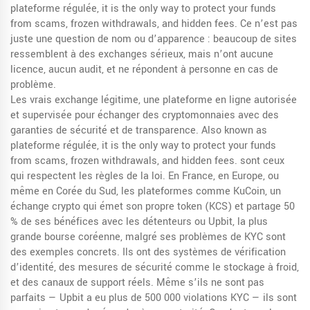
plateforme régulée
, it is the only way to protect your funds
from scams, frozen withdrawals, and hidden fees.
Ce n’est pas
juste une question de nom ou d’apparence : beaucoup de sites
ressemblent à des exchanges sérieux, mais n’ont aucune
licence, aucun audit, et ne répondent à personne en cas de
problème.
Les vrais
exchange légitime
,
une plateforme en ligne autorisée
et supervisée pour échanger des cryptomonnaies avec des
garanties de sécurité et de transparence
. Also known as
plateforme régulée
, it is the only way to protect your funds
from scams, frozen withdrawals, and hidden fees.
sont ceux
qui respectent les règles de la loi. En France, en Europe, ou
même en Corée du Sud, les plateformes comme
KuCoin
,
un
échange crypto qui émet son propre token (KCS) et partage 50
% de ses bénéfices avec les détenteurs
ou
Upbit
,
la plus
grande bourse coréenne, malgré ses problèmes de KYC
sont
des exemples concrets. Ils ont des systèmes de vérification
d’identité, des mesures de sécurité comme le stockage à froid,
et des canaux de support réels. Même s’ils ne sont pas
parfaits — Upbit a eu plus de 500 000 violations KYC — ils sont