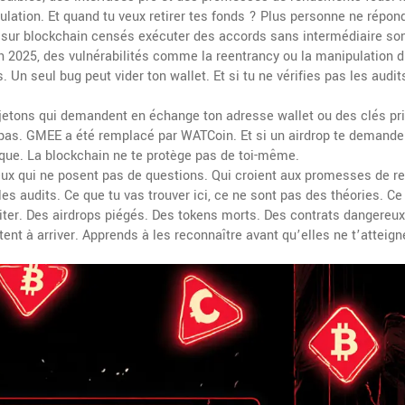
ulation. Et quand tu veux retirer tes fonds ? Plus personne ne répon
ur blockchain censés exécuter des accords sans intermédiaire
son
 2025, des vulnérabilités comme la reentrancy ou la manipulation d
 Un seul bug peut vider ton wallet. Et si tu ne vérifies pas les audits
e jetons qui demandent en échange ton adresse wallet ou des clés pr
 pas. GMEE a été remplacé par WATCoin. Et si un airdrop te demande
aque. La blockchain ne te protège pas de toi-même.
ceux qui ne posent pas de questions. Qui croient aux promesses de r
les audits. Ce que tu vas trouver ici, ce ne sont pas des théories. C
iter. Des airdrops piégés. Des tokens morts. Des contrats dangereux
ent à arriver. Apprends à les reconnaître avant qu’elles ne t’atteign