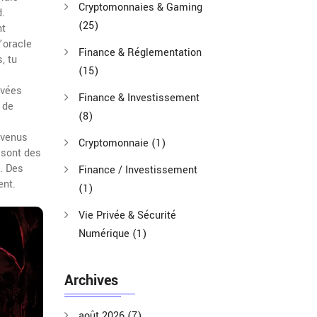
Cryptomonnaies & Gaming
d.
(25)
t
’oracle
Finance & Réglementation
, tu
(15)
ivées
Finance & Investissement
 de
(8)
evenus
Cryptomonnaie
(1)
e sont des
. Des
Finance / Investissement
ent.
(1)
Vie Privée & Sécurité
Numérique
(1)
Archives
août 2026
(7)