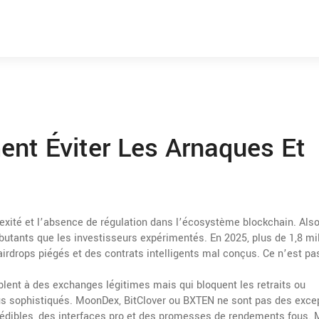
nt Éviter Les Arnaques Et
lexité et l’absence de régulation dans l’écosystème blockchain
. Als
ébutants que les investisseurs expérimentés. En 2025, plus de 1,8 mil
 airdrops piégés et des contrats intelligents mal conçus.
Ce n’est pa
lent à des exchanges légitimes mais qui bloquent les retraits ou
us sophistiqués. MoonDex, BitClover ou BXTEN ne sont pas des excep
rédibles, des interfaces pro et des promesses de rendements fous. 