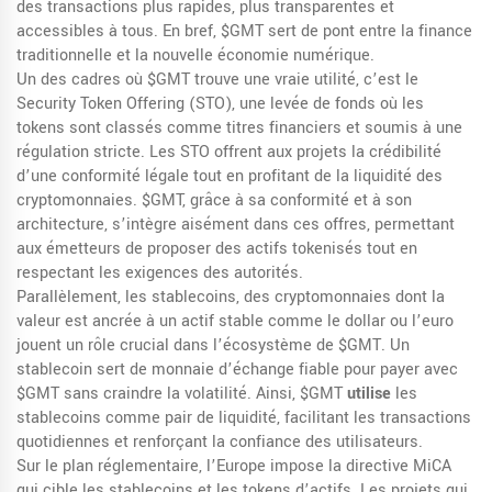
des transactions plus rapides, plus transparentes et
accessibles à tous. En bref, $GMT sert de pont entre la finance
traditionnelle et la nouvelle économie numérique.
Un des cadres où $GMT trouve une vraie utilité, c’est le
Security Token Offering (STO)
,
une levée de fonds où les
tokens sont classés comme titres financiers et soumis à une
régulation stricte
. Les STO offrent aux projets la crédibilité
d’une conformité légale tout en profitant de la liquidité des
cryptomonnaies. $GMT, grâce à sa conformité et à son
architecture, s’intègre aisément dans ces offres, permettant
aux émetteurs de proposer des actifs tokenisés tout en
respectant les exigences des autorités.
Parallèlement, les
stablecoins
,
des cryptomonnaies dont la
valeur est ancrée à un actif stable comme le dollar ou l’euro
jouent un rôle crucial dans l’écosystème de $GMT. Un
stablecoin sert de monnaie d’échange fiable pour payer avec
$GMT sans craindre la volatilité. Ainsi, $GMT
utilise
les
stablecoins comme pair de liquidité, facilitant les transactions
quotidiennes et renforçant la confiance des utilisateurs.
Sur le plan réglementaire, l’Europe impose la directive MiCA
qui cible les stablecoins et les tokens d’actifs. Les projets qui