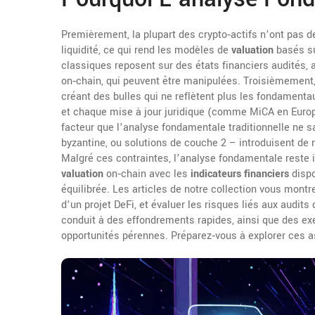
Premièrement, la plupart des crypto‑actifs n’ont pas 
liquidité, ce qui rend les modèles de
valuation
basés su
classiques reposent sur des états financiers audités,
on‑chain, qui peuvent être manipulées. Troisièmement
créant des bulles qui ne reflètent plus les fondamenta
et chaque mise à jour juridique (comme MiCA en Europe
facteur que l’analyse fondamentale traditionnelle ne sa
byzantine, ou solutions de couche 2 – introduisent de
Malgré ces contraintes, l’analyse fondamentale reste 
valuation
on‑chain avec les
indicateurs financiers
dispo
équilibrée. Les articles de notre collection vous mon
d’un projet DeFi, et évaluer les risques liés aux audit
conduit à des effondrements rapides, ainsi que des e
opportunités pérennes. Préparez‑vous à explorer ces asp