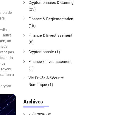
Cryptomonnaies & Gaming
(25)
e ou de
ers
Finance & Réglementation
(15)
itter,
l’autre,
Finance & Investissement
ken, un
(8)
ensus
Cryptomonnaie
(1)
rent pas.
isant la
Finance / Investissement
plus
(1)
e revenu
luation a
Vie Privée & Sécurité
Numérique
(1)
 crypto.
Archives
août 2026
(8)