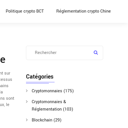
Politique crypto BCT
Réglementation crypto Chine
ue
nt sur
Catégories
ocessus
hains
Cryptomonnaies
(175)
la
ans sont
Cryptomonnaies &
x, le
Réglementation
(103)
Blockchain
(29)