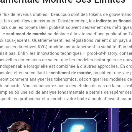
de flux de revenus stables : beaucoup sont des tokens de gouvernanc
r les cash‑flows inexistants. Deuxièmement, les
indicateurs financi
 alors que les projets DeFi publient souvent seulement des métriques
, le
sentiment de marché
se déplace à la vitesse d’une publication Tw
ux sous‑jacents. Quatrièmement, les régulations varient d’un pays à 
 ou les directives KYC) modifie instantanément la viabilité d’un to
isit pas. Enfin, les innovations techniques – proof‑of‑history, cons
 nouvelles dimensions de valeur que les modèles historiques ne couv
indispensable lorsqu’elle est combinée à d’autres approches. En cro
nibles et en surveillant le
sentiment de marché
, on obtient une vue 
treront comment analyser les tokenomics, décortiquer les modèles d
s de sécurité. Vous découvrirez aussi des études de cas où la sur‑éva
xemples où une solide analyse fondamentale a permis de repérer des
ects en profondeur et à enrichir votre boîte à outils d’investisseur