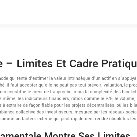
 – Limites Et Cadre Pratiq
ode qui tente d’estimer la valeur intrinsèque d’un actif en s’appuya
ché
, il faut accepter qu’elle ne peut pas tout prévoir.
valuation
,
le pr
coin
constitue le cœur de l’approche, mais la complexité des blockc
De même, les
indicateurs financiers
,
ratios comme le P/E, le volume, 
s à extraire de façon fiable pour les projets décentralisés, où les bil
mbiance collective des investisseurs, mesurée par les réseaux sociau
comme un facteur externe qui peut rapidement rendre obsolètes les
damentale Montre Ses Limites