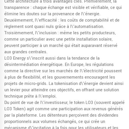
Cette architecture a trois avantages clés. Premièrement, la
transparence : chaque échange est visible et vérifiable, ce qui
élimine les doutes sur la provenance de l\'énergie.
Deuxièmement, l\'efficacité : les coûts de comptabilité et de
règlement sont quasi nuls grâce à l\'automatisation.
Troisièmement, l\'inclusion : même les petits producteurs,
comme un particulier avec une petite installation solaire,
peuvent participer à un marché qui était auparavant réservé
aux grandes centrales.
LO3 Energy s\'inscrit aussi dans la tendance de la
désintermédiation énergétique. En Europe, les régulations
comme la directive sur les marchés de l\'électricité poussent
à plus de flexibilité, et les gouvernements encouragent les
projets de micro‑grids. La tokenisation d\'énergie devient ainsi
un levier pour atteindre ces objectifs, en offrant une solution
technique prête à l\'emploi.
Du point de vue de l\'investisseur, le token LO3 (souvent appelé
LO3 Token) agit comme une participation aux revenus générés
par la plateforme. Les détenteurs perçoivent des dividendes
proportionnels aux volumes échangés, ce qui crée un
mécanisme d\'incitation à la fois pour les utilisateurs et les