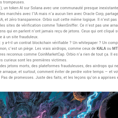
s trompeuses.
)
,
un token AI sur Solana avec une communauté presque inexistant
les marchés avec l’IA mais n’a aucun lien avec Oracle Corp
, partag
 et zéro transparence. Orbio suit cette même logique. Il n’est pas
les sites de vérification comme TokenSniffer. Ce n’est pas une arn
ns qui en parlent n’ont jamais reçu de jetons. Ceux qui ont cliqué s
ée à un site frauduleux.
 : y a-t-il un contrat blockchain vérifiable ? Un whitepaper ? Un comp
t non, c’est un piège. Les vrais airdrops, comme ceux de
KALA
ou
MT
ires reconnus comme CoinMarketCap. Orbio n’a rien de tout ça. Il es
 les curieux sont les premières victimes.
: des jetons morts, des plateformes frauduleuses, des airdrops qui 
ne arnaque, et surtout, comment éviter de perdre votre temps — et vo
 Pas de promesses. Juste des faits, et les leçons qu’on a apprises 