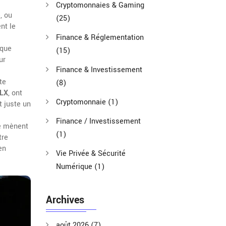
Cryptomonnaies & Gaming
e
, ou
(25)
ent le
Finance & Réglementation
aque
(15)
ur
Finance & Investissement
te
(8)
LX
, ont
Cryptomonnaie
(1)
t juste un
Finance / Investissement
ne mènent
(1)
tre
en
Vie Privée & Sécurité
Numérique
(1)
Archives
août 2026
(7)