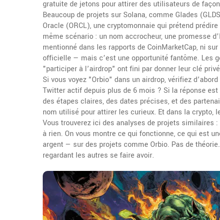
gratuite de jetons pour attirer des utilisateurs
de façon
Beaucoup de projets sur Solana, comme
Glades (GLDS
Oracle (ORCL)
,
une cryptomonnaie qui prétend prédire 
même scénario : un nom accrocheur, une promesse d’IA,
mentionné dans les rapports de CoinMarketCap, ni sur 
officielle — mais c’est une opportunité fantôme. Les ge
"participer à l’airdrop" ont fini par donner leur clé priv
Si vous voyez "Orbio" dans un airdrop, vérifiez d’abord
Twitter actif depuis plus de 6 mois ? Si la réponse es
des étapes claires, des dates précises, et des partena
nom utilisé pour attirer les curieux. Et dans la crypto,
Vous trouverez ici des analyses de projets similaires 
à rien. On vous montre ce qui fonctionne, ce qui est u
argent — sur des projets comme Orbio. Pas de théorie.
regardant les autres se faire avoir.