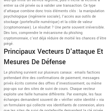
web qui imite un service légitime, puis il incite la victime à
entrer sa clé privée ou à valider une transaction. Ce type
d’attaque combine donc trois éléments clés : la manipulation
psychologique (ingénierie sociale), l’accès aux outils de
stockage (portefeuille numérique) et la cible de valeur
(cryptomonnaie). Le résultat ? Une perte souvent irréversible.
Dès lors, comprendre le mécanisme du phishing
cryptomonnaie, c’est déjà réduire de moitié les chances d’être
piégé.
Principaux Vecteurs D'attaque Et
Mesures De Défense
Le phishing survient sur plusieurs canaux : emails factices
prétendant être des confirmations de paiement, messages
privés écrits comme des offres d’investissement, ou même
pop‑ups sur des sites de suivi de cours. Chaque vecteur
exploite une faille humaine différente. Par exemple, les faux
échanges demandent souvent de « vérifier votre identité » via
un formulaire qui collecte vos identifiants de connexion, alors
que les sites de suivi de portefeuille demandent la clé privée