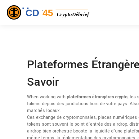
Plateformes Étrangère
Savoir
When working with
plateformes étrangères crypto
,
les 
tokens depuis des juridictions hors de votre pays
. Als
marchés locaux.
Ces
exchange de cryptomonnaies
,
places numériques o
tokens
sont souvent le point d’entrée des
airdrop
,
dist
airdrop bien orchestré booste la liquidité d’une platefor
même temps, la
réglementation des cryptomonnaies
,