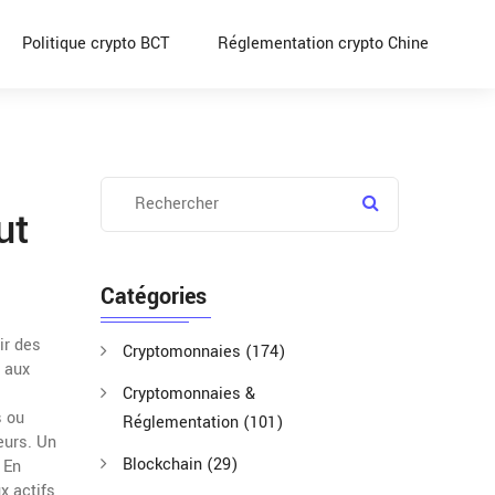
Politique crypto BCT
Réglementation crypto Chine
ut
Catégories
ir des
Cryptomonnaies
(174)
x aux
Cryptomonnaies &
s ou
Réglementation
(101)
eurs
. Un
Blockchain
(29)
. En
x actifs