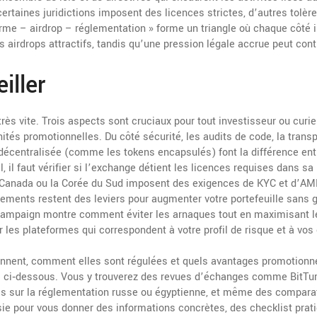
certaines juridictions imposent des licences strictes, d’autres tolèr
orme – airdrop – réglementation » forme un triangle où chaque côté 
s airdrops attractifs, tandis qu’une pression légale accrue peut cont
iller
s vite. Trois aspects sont cruciaux pour tout investisseur ou curieu
nités promotionnelles. Du côté sécurité, les audits de code, la tran
écentralisée (comme les tokens encapsulés) font la différence ent
l, il faut vérifier si l’exchange détient les licences requises dans sa
le Canada ou la Corée du Sud imposent des exigences de KYC et d’AM
cements restent des leviers pour augmenter votre portefeuille sans 
 Campaign montre comment éviter les arnaques tout en maximisant l
r les plateformes qui correspondent à votre profil de risque et à vos 
nnent, comment elles sont régulées et quels avantages promotionne
cles ci‑dessous. Vous y trouverez des revues d’échanges comme BitTur
as sur la réglementation russe ou égyptienne, et même des compara
ie pour vous donner des informations concrètes, des checklist prat