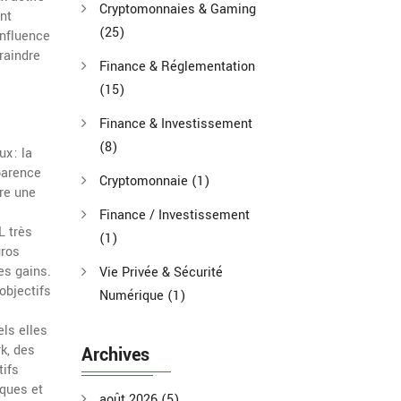
Cryptomonnaies & Gaming
ent
(25)
influence
raindre
Finance & Réglementation
(15)
Finance & Investissement
(8)
x : la
sparence
Cryptomonnaie
(1)
re une
Finance / Investissement
L très
(1)
gros
es gains.
Vie Privée & Sécurité
objectifs
Numérique
(1)
ls elles
k, des
Archives
tifs
iques et
août 2026
(5)