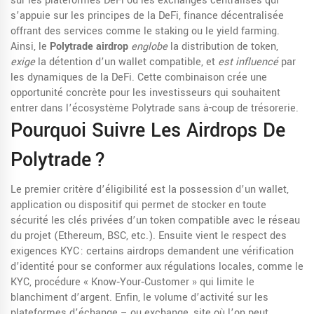
sur les plateformes DeFi ou les exchanges centralisés
qui
s’appuie sur les principes de la
DeFi
,
finance décentralisée
offrant des services comme le staking ou le yield farming
.
Ainsi, le
Polytrade airdrop
englobe
la distribution de token,
exige
la détention d’un wallet compatible, et
est influencé
par
les dynamiques de la DeFi. Cette combinaison crée une
opportunité concrète pour les investisseurs qui souhaitent
entrer dans l’écosystème Polytrade sans à-coup de trésorerie.
Pourquoi Suivre Les Airdrops De
Polytrade ?
Le premier critère d’éligibilité est la possession d’un
wallet
,
application ou dispositif qui permet de stocker en toute
sécurité les clés privées d’un token
compatible avec le réseau
du projet (Ethereum, BSC, etc.). Ensuite vient le respect des
exigences KYC : certains airdrops demandent une vérification
d’identité pour se conformer aux régulations locales, comme le
KYC
,
procédure « Know‑Your‑Customer » qui limite le
blanchiment d’argent
. Enfin, le volume d’activité sur les
plateformes d’échange – ou
exchange
,
site où l’on peut