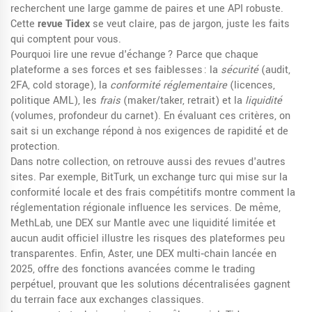
recherchent une large gamme de paires et une API robuste.
Cette
revue Tidex
se veut claire, pas de jargon, juste les faits
qui comptent pour vous.
Pourquoi lire une revue d'échange ? Parce que chaque
plateforme a ses forces et ses faiblesses : la
sécurité
(audit,
2FA, cold storage), la
conformité réglementaire
(licences,
politique AML), les
frais
(maker/taker, retrait) et la
liquidité
(volumes, profondeur du carnet). En évaluant ces critères, on
sait si un exchange répond à nos exigences de rapidité et de
protection.
Dans notre collection, on retrouve aussi des revues d'autres
sites. Par exemple,
BitTurk
,
un exchange turc qui mise sur la
conformité locale et des frais compétitifs
montre comment la
réglementation régionale influence les services. De même,
MethLab
,
une DEX sur Mantle avec une liquidité limitée et
aucun audit officiel
illustre les risques des plateformes peu
transparentes. Enfin,
Aster
,
une DEX multi‑chain lancée en
2025, offre des fonctions avancées comme le trading
perpétuel
, prouvant que les solutions décentralisées gagnent
du terrain face aux exchanges classiques.