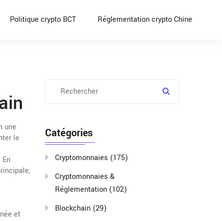
Politique crypto BCT
Réglementation crypto Chine
ain
n une
Catégories
nter le
Cryptomonnaies
(175)
. En
rincipale,
Cryptomonnaies &
Réglementation
(102)
Blockchain
(29)
anée et