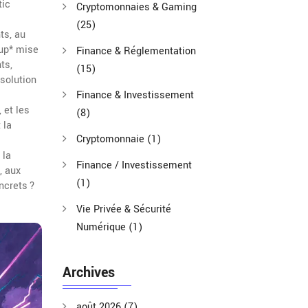
tic
Cryptomonnaies & Gaming
(25)
ts, au
lup* mise
Finance & Réglementation
ts,
(15)
solution
Finance & Investissement
 et les
(8)
 la
Cryptomonnaie
(1)
s
 la
Finance / Investissement
, aux
(1)
ncrets ?
Vie Privée & Sécurité
Numérique
(1)
Archives
août 2026
(7)