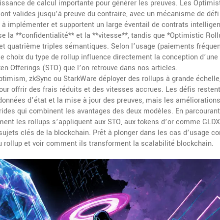
uissance de calcul importante pour générer les preuves. Les
Optimis
ont valides jusqu’à preuve du contraire, avec un mécanisme de défi
à implémenter et supportent un large éventail de contrats intelligen
ise la **confidentialité** et la **vitesse**, tandis que *Optimistic Rol
ème et quatrième triples sémantiques. Selon l’usage (paiements fréquen
 choix du type de rollup influence directement la conception d’une 
ken Offerings (STO) que l’on retrouve dans nos articles.
timism, zkSync ou StarkWare déployer des rollups à grande échelle,
 offrir des frais réduits et des vitesses accrues. Les défis restent
 données d’état et la mise à jour des preuves, mais les amélioration
rides qui combinent les avantages des deux modèles. En parcourant
mment les rollups s’appliquent aux STO, aux tokens d’or comme GLDX
ujets clés de la blockchain. Prêt à plonger dans les cas d’usage co
 rollup et voir comment ils transforment la scalabilité blockchain.