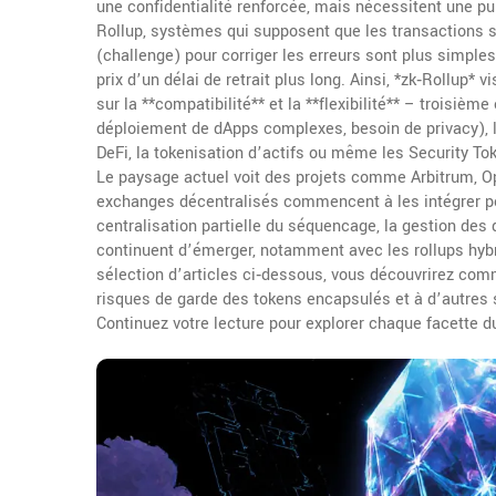
une confidentialité renforcée, mais nécessitent une p
Rollup
,
systèmes qui supposent que les transactions s
(challenge) pour corriger les erreurs
sont plus simples 
prix d’un délai de retrait plus long. Ainsi, *zk‑Rollup* v
sur la **compatibilité** et la **flexibilité** – troisi
déploiement de dApps complexes, besoin de privacy), le
DeFi, la tokenisation d’actifs ou même les Security To
Le paysage actuel voit des projets comme Arbitrum, Op
exchanges décentralisés commencent à les intégrer pour
centralisation partielle du séquencage, la gestion des
continuent d’émerger, notamment avec les rollups hyb
sélection d’articles ci‑dessous, vous découvrirez co
risques de garde des tokens encapsulés et à d’autres s
Continuez votre lecture pour explorer chaque facette du