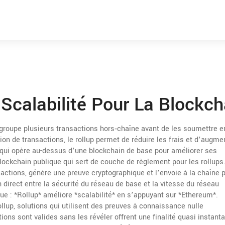
 Scalabilité Pour La Blockch
egroupe plusieurs transactions hors‑chaîne avant de les soumettre e
ion de transactions
, le rollup permet de réduire les frais et d’augme
 qui opère au-dessus d’une blockchain de base pour améliorer ses
lockchain publique qui sert de couche de règlement pour les rollups
sactions, génère une preuve cryptographique et l’envoie à la chaîne p
n direct entre la sécurité du réseau de base et la vitesse du réseau
que : *Rollup* améliore *scalabilité* en s’appuyant sur *Ethereum*.
llup
,
solutions qui utilisent des preuves à connaissance nulle
ions sont valides sans les révéler
offrent une finalité quasi instant