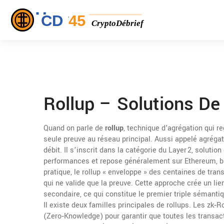
Rollup – Solutions De
Quand on parle de
rollup
,
technique d'agrégation qui r
seule preuve au réseau principal
. Aussi appelé
agrégat
débit. Il s’inscrit dans la catégorie du
Layer 2
,
solution
performances
et repose généralement sur
Ethereum
,
b
pratique, le rollup « enveloppe » des centaines de tran
qui ne valide que la preuve. Cette approche crée un lie
secondaire, ce qui constitue le premier triple sémanti
Il existe deux familles principales de rollups. Les
zk‑Ro
(Zero‑Knowledge) pour garantir que toutes les transact