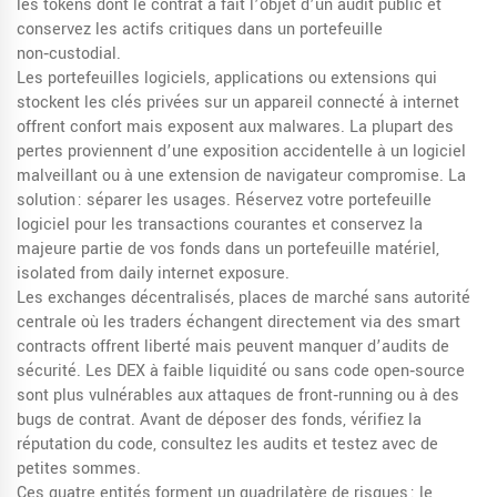
les tokens dont le contrat a fait l’objet d’un audit public et
conservez les actifs critiques dans un portefeuille
non‑custodial.
Les
portefeuilles logiciels
,
applications ou extensions qui
stockent les clés privées sur un appareil connecté à internet
offrent confort mais exposent aux malwares. La plupart des
pertes proviennent d’une exposition accidentelle à un logiciel
malveillant ou à une extension de navigateur compromise. La
solution : séparer les usages. Réservez votre portefeuille
logiciel pour les transactions courantes et conservez la
majeure partie de vos fonds dans un portefeuille matériel,
isolated from daily internet exposure.
Les
exchanges décentralisés
,
places de marché sans autorité
centrale où les traders échangent directement via des smart
contracts
offrent liberté mais peuvent manquer d’audits de
sécurité. Les DEX à faible liquidité ou sans code open‑source
sont plus vulnérables aux attaques de front‑running ou à des
bugs de contrat. Avant de déposer des fonds, vérifiez la
réputation du code, consultez les audits et testez avec de
petites sommes.
Ces quatre entités forment un quadrilatère de risques : le