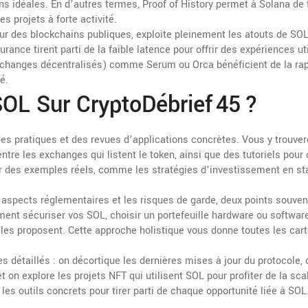
s idéales. En d’autres termes, Proof of History permet à Solana de 
 projets à forte activité.
ur des blockchains publiques, exploite pleinement les atouts de SOL
ance tirent parti de la faible latence pour offrir des expériences ut
(échanges décentralisés) comme Serum ou Orca bénéficient de la rap
é.
OL Sur CryptoDébrief 45 ?
s pratiques et des revues d’applications concrètes. Vous y trouve
tre les exchanges qui listent le token, ainsi que des tutoriels pour
ur des exemples réels, comme les stratégies d’investissement en st
s aspects réglementaires et les risques de garde, deux points souven
ment sécuriser vos SOL, choisir un portefeuille hardware ou softwar
es proposent. Cette approche holistique vous donne toutes les car
s détaillés : on décortique les dernières mises à jour du protocole, 
on explore les projets NFT qui utilisent SOL pour profiter de la scal
es outils concrets pour tirer parti de chaque opportunité liée à SOL