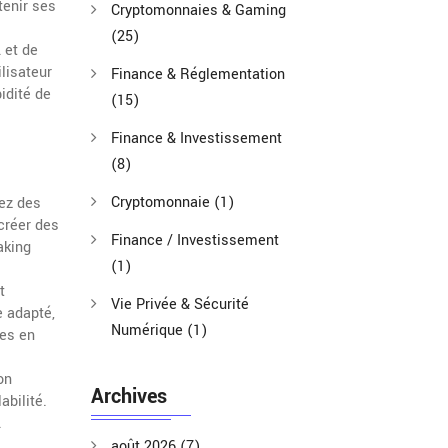
tenir ses
Cryptomonnaies & Gaming
(25)
 et de
ilisateur
Finance & Réglementation
idité de
(15)
Finance & Investissement
(8)
Cryptomonnaie
(1)
rez des
 créer des
Finance / Investissement
aking
(1)
t
Vie Privée & Sécurité
e adapté,
Numérique
(1)
tes en
on
Archives
abilité.
.
août 2026
(7)