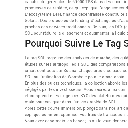
capable de gérer plus de 60 000 TPS dans des condition
promesses de rapidité, ce qui explique l’engouement des
L’écosystème
DeFi
,
finance décentralisée construite s
Solana
. Des protocoles de lending, d’échange ou d’assur
proches des services traditionnels. De plus, les DEX 
SOL pour réduire le glissement et augmenter la liquidit
Pourquoi Suivre Le Tag S
Le tag SOL regroupe des analyses de marché, des guide
études sur les airdrops liés à SOL, des comparaisons en
smart contracts sur Solana. Chaque article se base s
SOL ou l’utilisation de Wormhole pour le cross‑chain.
En plus des sujets techniques, la collection aborde le
négligés par les investisseurs. Vous saurez ainsi com
et comprendre les exigences KYC des plateformes qui l
main pour naviguer dans l’univers rapide de SOL.
Après cette courte immersion, plongez dans nos article
explique comment optimiser vos frais de transaction, et 
Vous avez désormais les bases ; la suite vous donnera l