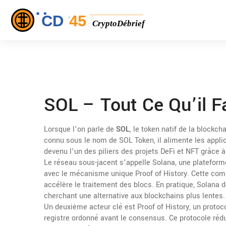
SOL – Tout Ce Qu’il F
Lorsque l’on parle de
SOL
,
le token natif de la blockch
connu sous le nom de
SOL Token
, il alimente les appl
devenu l’un des piliers des projets DeFi et NFT grâce à
Le réseau sous-jacent s’appelle
Solana
,
une plateform
avec le mécanisme unique Proof of History
. Cette com
accélère le traitement des blocs. En pratique, Solana dé
cherchant une alternative aux blockchains plus lentes.
Un deuxième acteur clé est
Proof of History
,
un protoc
registre ordonné avant le consensus
. Ce protocole réd