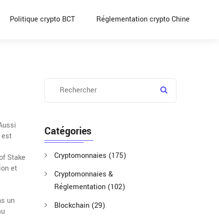
Politique crypto BCT
Réglementation crypto Chine
 Aussi
Catégories
est
Cryptomonnaies
(175)
of Stake
ion et
Cryptomonnaies &
Réglementation
(102)
ns un
Blockchain
(29)
au