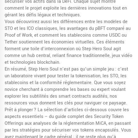
sécuriser vos actifs dans la DeFi. Chaque sujet montre
comment le projet exploite les dernières innovations tout en
gérant les défis légaux et techniques.
Vous découvrirez aussi les différences entre les modèles de
STO et les ICO classiques, les avantages du pBFT comparé au
Proof of Work, et comment les stablecoins comme USDC ou
Tether soutiennent les économies virtuelles. Ces éléments
forment une toile d’interconnexion où Step Hero Soul agit
comme un hub central, reliant finance traditionnelle, jeux vidéo
et technologies blockchain.
En résumé, Step Hero Soul n’est pas qu’un simple jeu : c’est
un laboratoire vivant pour tester la tokenisation, les STO, les
stablecoins et la conformité réglementaire. Que vous soyez
novice cherchant à comprendre les bases ou expert voulant
explorer les subtilités des smart contracts audités, nos
ressources vous donnent les clés pour naviguer ce paysage.
Prêt à plonger ? La sélection d’articles ci‑dessous couvre les
aspects essentiels – du guide complet des Security Token
Offerings aux analyses de la réglementation MiCA, en passant
par les stratégies pour sécuriser vos tokens encapsulés. Vous
avez maintenant le cadre général ; il ne reste plus qu’à