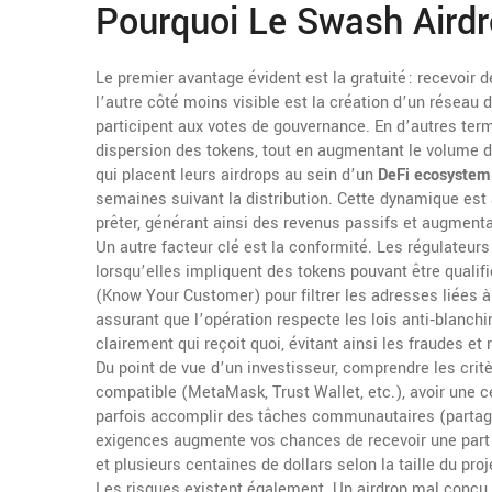
Pourquoi Le Swash Airdro
Le premier avantage évident est la gratuité : recevoir 
l’autre côté moins visible est la création d’un réseau d’
participent aux votes de gouvernance. En d’autres ter
dispersion des tokens, tout en augmentant le volume 
qui placent leurs airdrops au sein d’un
DeFi ecosystem
semaines suivant la distribution. Cette dynamique est a
prêter, générant ainsi des revenus passifs et augment
Un autre facteur clé est la conformité. Les régulateur
lorsqu’elles impliquent des tokens pouvant être qualifié
(Know Your Customer) pour filtrer les adresses liées à de
assurant que l’opération respecte les lois anti‑blanch
clairement qui reçoit quoi, évitant ainsi les fraudes et 
Du point de vue d’un investisseur, comprendre les critèr
compatible (MetaMask, Trust Wallet, etc.), avoir une c
parfois accomplir des tâches communautaires (partage 
exigences augmente vos chances de recevoir une part p
et plusieurs centaines de dollars selon la taille du proj
Les risques existent également. Un airdrop mal conçu