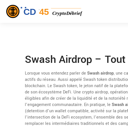
Swash Airdrop – Tout
Lorsque vous entendez parler de
Swash airdrop
,
une ca
actifs du réseau
. Aussi appelé
Swash token distributio
blockchain. Le
Swash token
,
le jeton natif de la pla
de son écosystème DeFi
. Une
crypto airdrop
,
opération
éligibles afin de créer de la liquidité et de la notoriété
r
l’engagement communautaire. En pratique, le
Swash a
(detention d’un wallet compatible, activité sur la plat
l’intersection de la
DeFi ecosystem
,
l’ensemble des ser
remplacer les intermédiaires traditionnels
et des camp