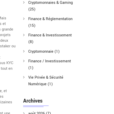
Cryptomonnaies & Gaming
(25)
Mais
Finance & Réglementation
s et
(15)
s grande
projets
Finance & Investissement
 deux
(8)
 staker ou
Cryptomonnaie
(1)
t
Finance / Investissement
ssus KYC
(1)
 tout en
Vie Privée & Sécurité
Numérique
(1)
e, et
ces
Archives
dizaines
nt une
août 2026
(7)