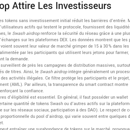
p Attire Les Investisseurs
des tokens sans investissement initial réduit les barrières d’entrée. 
utilisateurs actifs qui testent le protocole, fournissent des liquidité
mes, le
Swash airdrop
renforce la sécurité du réseau grâce à une plu
d’échanges sur les plateformes DEX. Les données montrent que les 
voient souvent leur valeur de marché grimper de 15 à 30 % dans les
limentée par les participants qui utilisent leurs jetons pour farmer,
ant la demande.
s surveillent de près les campagnes de distribution massives, surtou
s de titres. Ainsi, le
Swash airdrop
intègre généralement un proce
s activités illégales. Ce filtre protège les participants et le projet,
iment (AML). Par ailleurs, la transparence du smart contract montre
renforçant la confiance.
es d’éligibilité est essentiel. En général, il faut posséder un wallet
ertaine quantité de tokens Swash ou d’autres actifs sur la plateform
sur les réseaux sociaux, participation à des DAO). Le respect de 
roportionnelle du pool d’airdrop, qui varie souvent entre quelques 
et.
 peut entraîner une surabondance de tokens sur le marché, provoqua