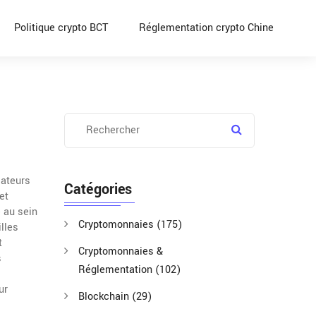
Politique crypto BCT
Réglementation crypto Chine
sateurs
Catégories
et
 au sein
Cryptomonnaies
(175)
lles
t
Cryptomonnaies &
s
Réglementation
(102)
ur
Blockchain
(29)