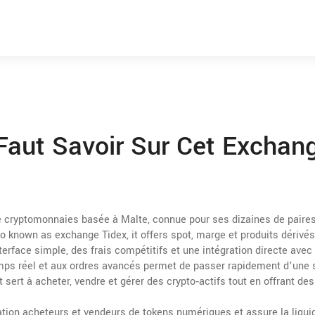
 Faut Savoir Sur Cet Exchan
 cryptomonnaies basée à Malte, connue pour ses dizaines de paire
so known as
exchange Tidex
, it offers spot, marge et produits dérivés
nterface simple, des frais compétitifs et une intégration directe avec
mps réel et aux ordres avancés permet de passer rapidement d’une 
t sert à acheter, vendre et gérer des crypto‑actifs tout en offrant des
ation acheteurs et vendeurs de tokens numériques et assure la liqui