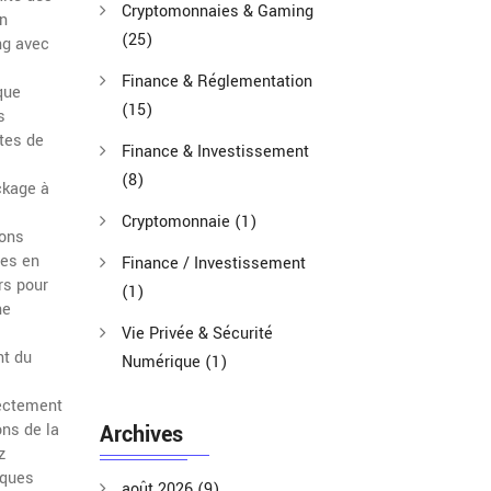
Cryptomonnaies & Gaming
un
(25)
ng avec
Finance & Réglementation
que
(15)
s
ites de
Finance & Investissement
(8)
ockage à
Cryptomonnaie
(1)
ions
ées en
Finance / Investissement
rs pour
(1)
ne
Vie Privée & Sécurité
nt du
Numérique
(1)
rectement
ons de la
Archives
z
iques
août 2026
(9)