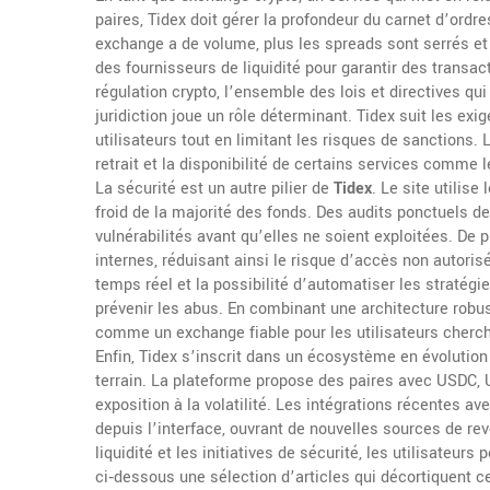
paires
, Tidex doit gérer la profondeur du carnet d’ordres
exchange a de volume, plus les spreads sont serrés et
des fournisseurs de liquidité pour garantir des transac
régulation crypto
,
l’ensemble des lois et directives qu
juridiction
joue un rôle déterminant. Tidex suit les exi
utilisateurs tout en limitant les risques de sanctions. 
retrait et la disponibilité de certains services comme 
La sécurité est un autre pilier de
Tidex
. Le site utilise
froid de la majorité des fonds. Des audits ponctuels 
vulnérabilités avant qu’elles ne soient exploitées. De 
internes, réduisant ainsi le risque d’accès non autoris
temps réel et la possibilité d’automatiser les stratégi
prévenir les abus. En combinant une architecture robu
comme un exchange fiable pour les utilisateurs cherchan
Enfin, Tidex s’inscrit dans un écosystème en évolution 
terrain. La plateforme propose des paires avec USDC, U
exposition à la volatilité. Les intégrations récentes a
depuis l’interface, ouvrant de nouvelles sources de reve
liquidité et les initiatives de sécurité, les utilisateu
ci‑dessous une sélection d’articles qui décortiquent c