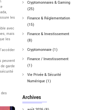
n
Cryptomonnaies & Gaming
te
(25)
nada,
assure les
Finance & Réglementation
(15)
ible avec
nes, mais
Finance & Investissement
que les
(8)
Cryptomonnaie
(1)
d’accéder
Finance / Investissement
es peuvent
(1)
 de garde
 sécurité
Vie Privée & Sécurité
Numérique
(1)
t des
Archives
août 2026
(8)