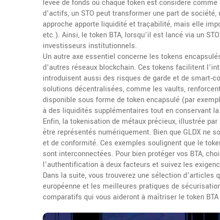
levée de fonds où chaque token est considéré comme u
d’actifs, un STO peut transformer une part de société
approche apporte liquidité et traçabilité, mais elle 
etc.). Ainsi, le token BTA, lorsqu’il est lancé via un ST
investisseurs institutionnels.
Un autre axe essentiel concerne les
tokens encapsulé
d’autres réseaux blockchain
. Ces tokens facilitent l’
introduisent aussi des risques de garde et de smart‑co
solutions décentralisées, comme les vaults, renforcent
disponible sous forme de token encapsulé (par exemple
à des liquidités supplémentaires tout en conservant la l
Enfin, la tokenisation de métaux précieux, illustrée p
être représentés numériquement. Bien que GLDX ne soit
et de conformité. Ces exemples soulignent que le token
sont interconnectées. Pour bien protéger vos BTA, chois
l’authentification à deux facteurs et suivez les exige
Dans la suite, vous trouverez une sélection d’articles 
européenne et les meilleures pratiques de sécurisatio
comparatifs qui vous aideront à maîtriser le token BTA