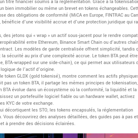
n titre financier soumis à la réglementation
. Grâce à la tokenisatio
, un bien immobilier ou même un brevet en tokens échangeables. Cet
impose des obligations de conformité (MiCA en Europe, FINTRAC au Ca
O, bénéficie d’une visibilité accrue et d’une protection juridique qui r
s
,
des jetons qui « wrap » un actif sous‑jacent pour le rendre compat
interopérabilité entre Ethereum, Binance Smart Chain ou d’autres chaî
ntract. Les modèles de garde centralisée offrent simplicité, tandis 
 la sécurité au prix d’une complexité accrue. Le token BTA peut être
, BTA‑wrapped sur une side‑chain), ce qui permet aux utilisateurs 
ogique de l’actif d’origine.
ar le token GLDX (gold tokenisé), montre comment les actifs physiqu
 pas un token BTA, il partage les mêmes principes de tokenisation,
 BTA évolue dans un écosystème où la conformité, la liquidité et la
issez un portefeuille logiciel fiable ou un hardware wallet, activez
nces KYC de votre exchange.
qui décortiquent les STO, les tokens encapsulés, la réglementation
n. Vous découvrirez des analyses détaillées, des guides pas à pas e
 et à prendre des décisions éclairées.