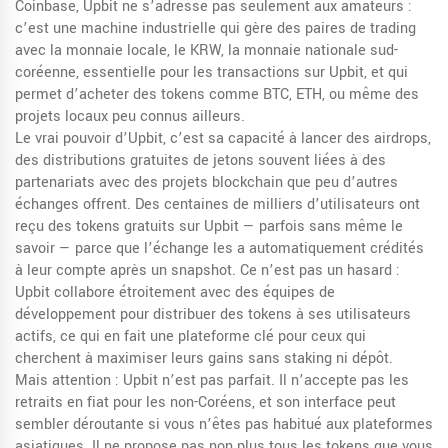
Coinbase, Upbit ne s’adresse pas seulement aux amateurs :
c’est une machine industrielle qui gère des paires de trading
avec la monnaie locale, le
KRW
,
la monnaie nationale sud-
coréenne, essentielle pour les transactions sur Upbit
, et qui
permet d’acheter des tokens comme BTC, ETH, ou même des
projets locaux peu connus ailleurs.
Le vrai pouvoir d’Upbit, c’est sa capacité à lancer des
airdrops
,
des distributions gratuites de jetons souvent liées à des
partenariats avec des projets blockchain
que peu d’autres
échanges offrent. Des centaines de milliers d’utilisateurs ont
reçu des tokens gratuits sur Upbit — parfois sans même le
savoir — parce que l’échange les a automatiquement crédités
à leur compte après un snapshot. Ce n’est pas un hasard :
Upbit collabore étroitement avec des équipes de
développement pour distribuer des tokens à ses utilisateurs
actifs, ce qui en fait une plateforme clé pour ceux qui
cherchent à maximiser leurs gains sans staking ni dépôt.
Mais attention : Upbit n’est pas parfait. Il n’accepte pas les
retraits en fiat pour les non-Coréens, et son interface peut
sembler déroutante si vous n’êtes pas habitué aux plateformes
asiatiques. Il ne propose pas non plus tous les tokens que vous